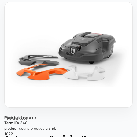
Produkter
Marka:
Husqvarna
Term ID:
340
product_count_product_brand:
1022