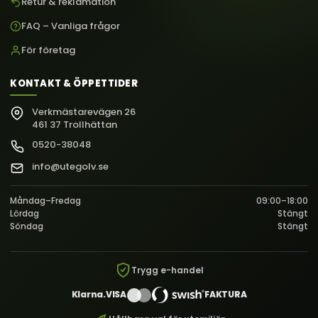
Retur & reklamation
FAQ – Vanliga frågor
För företag
KONTAKT & ÖPPETTIDER
Verkmästarevägen 26
461 37 Trollhättan
0520-38048
info@utegolv.se
Måndag–Fredag
09:00–18:00
Lördag
Stängt
Söndag
Stängt
Trygg e-handel
Klarna.
VISA
FAKTURA