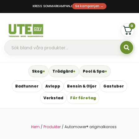
KRESS SOMMARKAMPANJ
Se kampanjen →
0
Skog
Trädgård
Pool & Spa
Badtunnor
Avlopp
Bensin & Oljor
Gastuber
Verkstad
För företag
Hem
/
Produkter
/ Automower® originalkaross