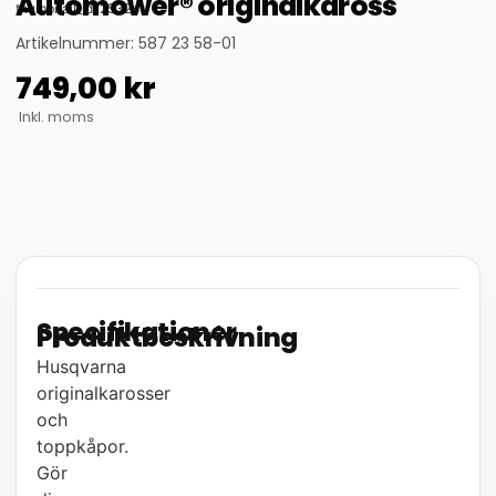
Automower® originalkaross
thumbnail_id: 25324
Artikelnummer: 587 23 58-01
749,00
kr
Inkl. moms
Specifikationer
Produktbeskrivning
Husqvarna
originalkarosser
och
toppkåpor.
Gör