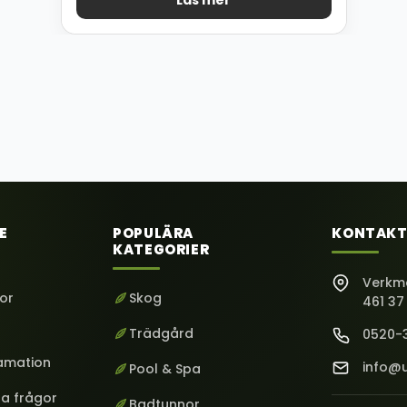
Läs mer
E
POPULÄRA
KONTAKT
KATEGORIER
Verkm
kor
Skog
461 37
Trädgård
0520-
lamation
info@u
Pool & Spa
ga frågor
Badtunnor