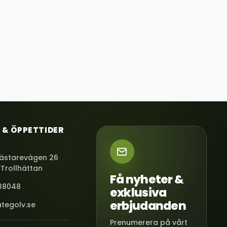
 & ÖPPETTIDER
ästarevägen 26
 Trollhättan
Få nyheter &
38048
exklusiva
erbjudanden
tegolv.se
Prenumerera på vårt