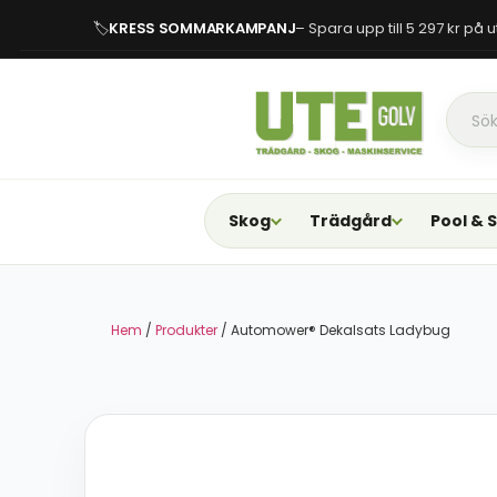
🏷
KRESS SOMMARKAMPANJ
– Spara upp till 5 297 kr på
Skog
Trädgård
Pool & 
Hem
/
Produkter
/ Automower® Dekalsats Ladybug