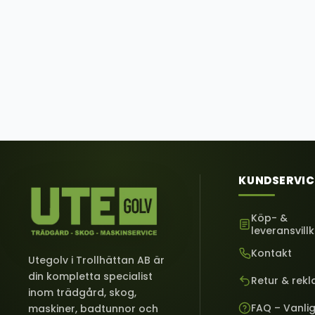
KUNDSERVIC
Köp- &
leveransvill
Kontakt
Utegolv i Trollhättan AB är
din kompletta specialist
Retur & rek
inom trädgård, skog,
FAQ – Vanli
maskiner, badtunnor och