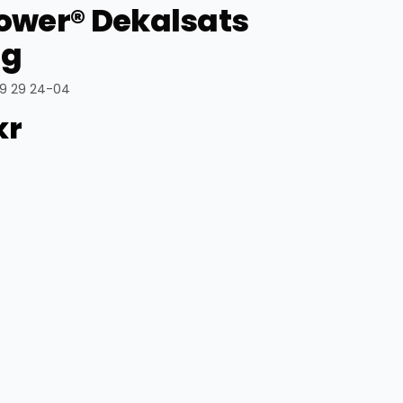
wer® Dekalsats
ug
99 29 24-04
kr