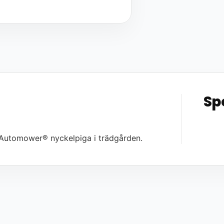
Sp
utomower® nyckelpiga i trädgården.