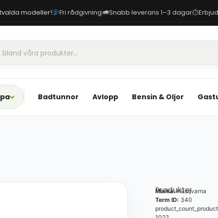
 utvalda modeller!
Fri rådgivning
Snabb leverans 1–3 dagar
Erbjud
⏱
Spa
Badtunnor
Avlopp
Bensin & Oljor
Gast
Produkter
Marka:
Husqvarna
Term ID:
340
product_count_product
1022