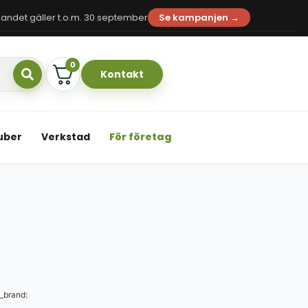
andet gäller t.o.m. 30 september
Se kampanjen →
0
Kontakt
uber
Verkstad
För företag
_brand: