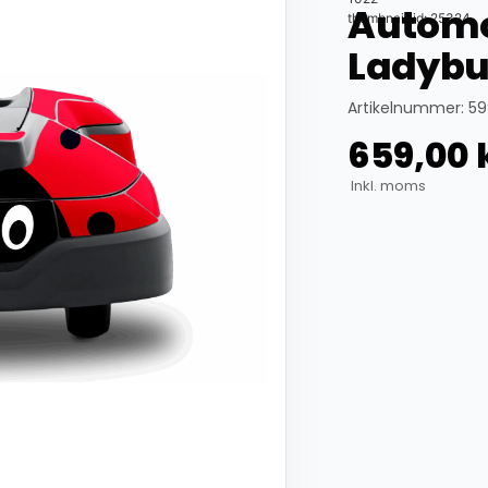
Automo
thumbnail_id: 25324
Ladyb
Artikelnummer: 5
659,00
Inkl. moms