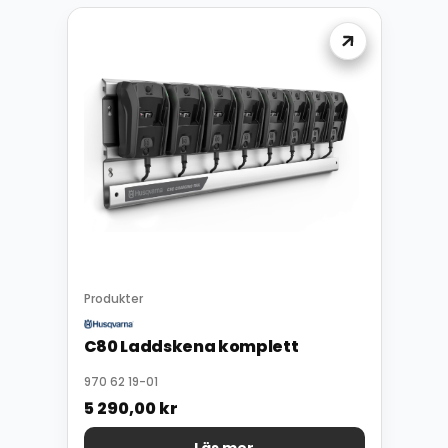
Produkter
C80 Laddskena komplett
970 62 19-01
5 290,00
kr