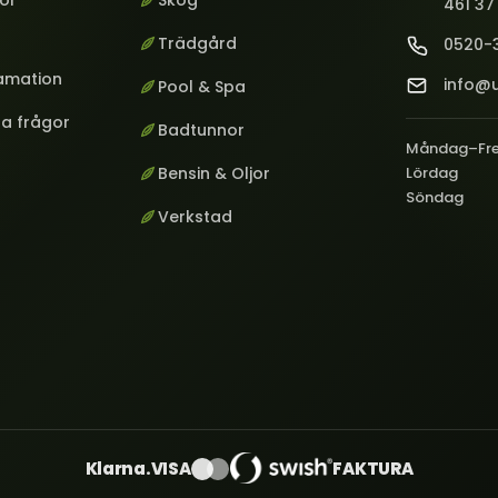
kor
Skog
461 37
Trädgård
0520-
lamation
info@u
Pool & Spa
ga frågor
Badtunnor
Måndag–Fr
Bensin & Oljor
Lördag
Söndag
Verkstad
Klarna.
VISA
FAKTURA