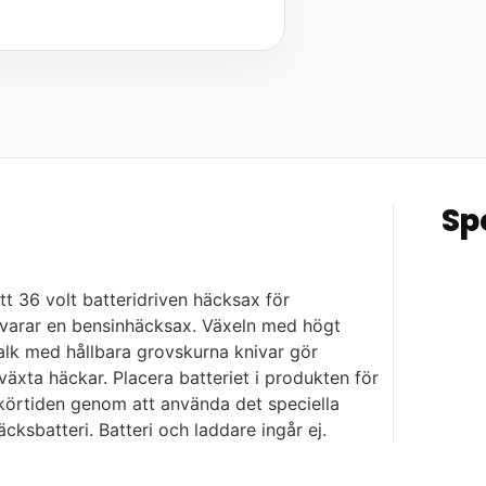
Sp
t 36 volt batteridriven häcksax för
tsvarar en bensinhäcksax. Växeln med högt
lk med hållbara grovskurna knivar gör
äxta häckar. Placera batteriet i produkten för
körtiden genom att använda det speciella
säcksbatteri. Batteri och laddare ingår ej.