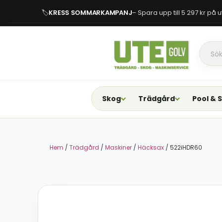
🏷
KRESS SOMMARKAMPANJ
– Spara upp till 5 297 kr på
Skog
Trädgård
Pool & 
Hem
/
Trädgård
/
Maskiner
/
Häcksax
/ 522iHDR60