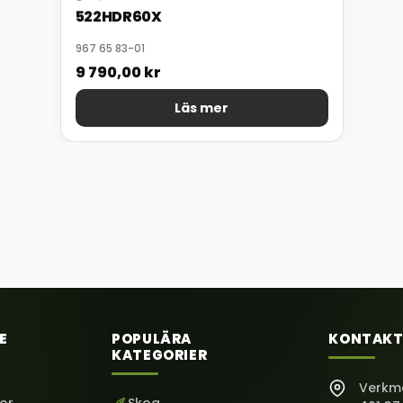
522HDR60X
967 65 83-01
9 790,00
kr
Läs mer
E
POPULÄRA
KONTAKT
KATEGORIER
Verkm