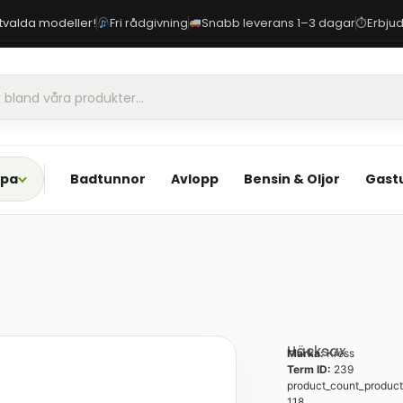
 utvalda modeller!
Fri rådgivning
Snabb leverans 1–3 dagar
Erbjud
⏱
Spa
Badtunnor
Avlopp
Bensin & Oljor
Gast
Häcksax
Marka:
Kress
Term ID:
239
product_count_product
118