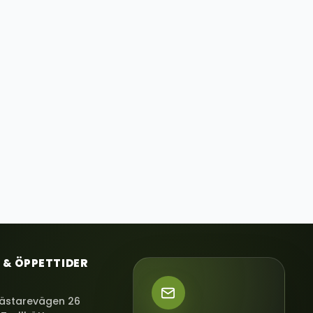
 & ÖPPETTIDER
ästarevägen 26