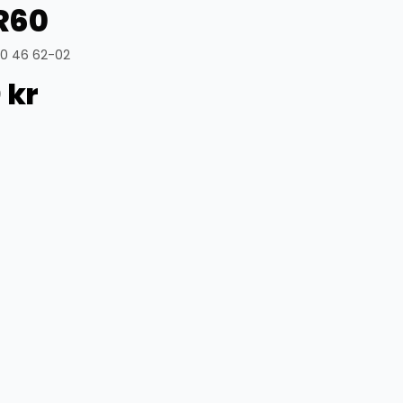
R60
70 46 62-02
0
kr