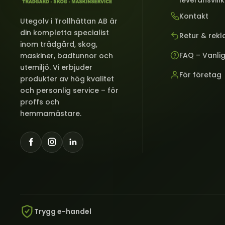
leveransvill
Kontakt
Utegolv i Trollhättan AB är
din kompletta specialist
Retur & rek
inom trädgård, skog,
FAQ – Vanli
maskiner, badtunnor och
utemiljö. Vi erbjuder
För företag
produkter av hög kvalitet
och personlig service – för
proffs och
hemmamästare.
Trygg e-handel