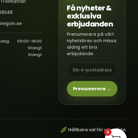
 Trollhättan
Få nyheter &
38048
exklusiva
erbjudanden
tegolv.se
Prenumerera på vårt
nyhetsbrev och missa
edag
09:00–18:00
aldrig ett bra
Stängt
erbjudande.
Stängt
Prenumerera →
Hållbara val för utemiljön
0