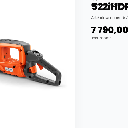
522iHD
thumbnail_id: 25593
Artikelnummer: 9
7 790,0
Inkl. moms