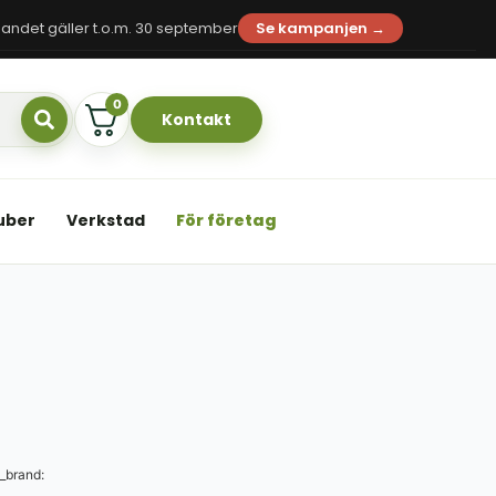
andet gäller t.o.m. 30 september
Se kampanjen →
0
Kontakt
uber
Verkstad
För företag
_brand: