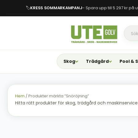
🏷
KRESS SOMMARKAMPANJ
– Spara upp till 5 297 kr på
Skog
Trädgård
Pool & 
Hem
/ Produkter märkta ”Snöröjning”
Hitta rätt produkter för skog, trädgård och maskinservice. F