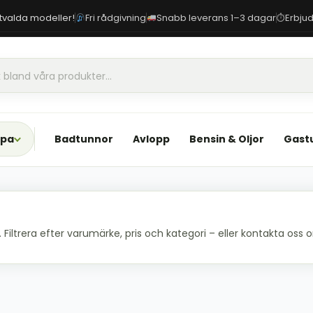
 utvalda modeller!
Fri rådgivning
Snabb leverans 1–3 dagar
Erbjud
⏱
Spa
Badtunnor
Avlopp
Bensin & Oljor
Gast
iltrera efter varumärke, pris och kategori – eller kontakta oss om 