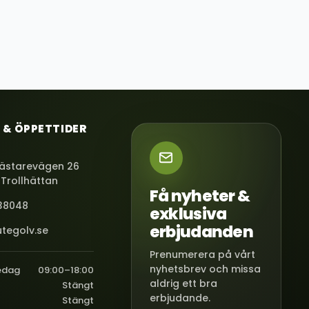
 & ÖPPETTIDER
ästarevägen 26
 Trollhättan
Få nyheter &
38048
exklusiva
erbjudanden
tegolv.se
Prenumerera på vårt
nyhetsbrev och missa
edag
09:00–18:00
aldrig ett bra
Stängt
erbjudande.
Stängt