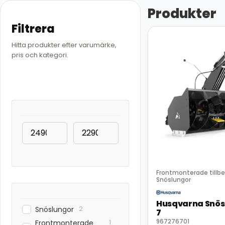
Produkter
Filtrera
Hitta produkter efter varumärke,
pris och kategori.
Frontmonterade tillb
Snöslungor
Husqvarna Snös
2
Snöslungor
7
1
967276701
Frontmonterade