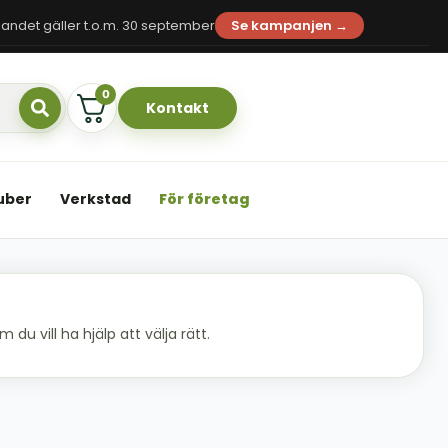
andet gäller t.o.m. 30 september
Se kampanjen →
0
Kontakt
uber
Verkstad
För företag
du vill ha hjälp att välja rätt.