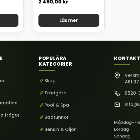
2 490,00
kr
Läs mer
E
POPULÄRA
KONTAKT
KATEGORIER
Verkm
kor
Skog
461 37
Trädgård
0520-
lamation
info@u
Pool & Spa
ga frågor
Badtunnor
Måndag–Fr
Bensin & Oljor
Lördag
Söndag