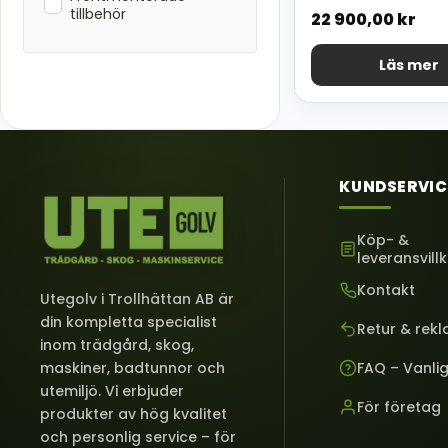
tillbehör
22 900,00
kr
Läs mer
KUNDSERVIC
Köp- &
leveransvill
Kontakt
Utegolv i Trollhättan AB är
din kompletta specialist
Retur & rek
inom trädgård, skog,
FAQ – Vanli
maskiner, badtunnor och
utemiljö. Vi erbjuder
För företag
produkter av hög kvalitet
och personlig service – för