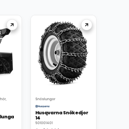
ehör
Snöslungor
,
Husqvarna Snökedjor
lunga
14
501001401