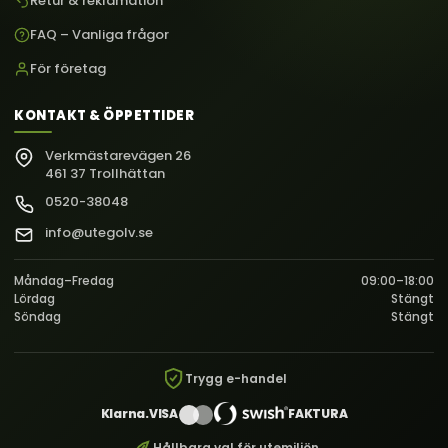
Retur & reklamation
FAQ – Vanliga frågor
För företag
KONTAKT & ÖPPETTIDER
Verkmästarevägen 26
461 37 Trollhättan
0520-38048
info@utegolv.se
Måndag–Fredag
09:00–18:00
Lördag
Stängt
Söndag
Stängt
Trygg e-handel
Klarna.
VISA
FAKTURA
Hållbara val för utemiljön