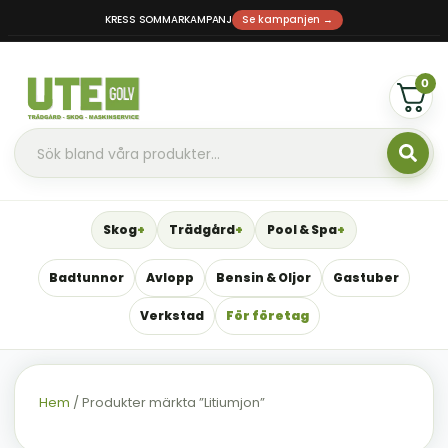
KRESS SOMMARKAMPANJ
Se kampanjen →
0
Skog
Trädgård
Pool & Spa
Badtunnor
Avlopp
Bensin & Oljor
Gastuber
Verkstad
För företag
Hem
/ Produkter märkta ”Litiumjon”