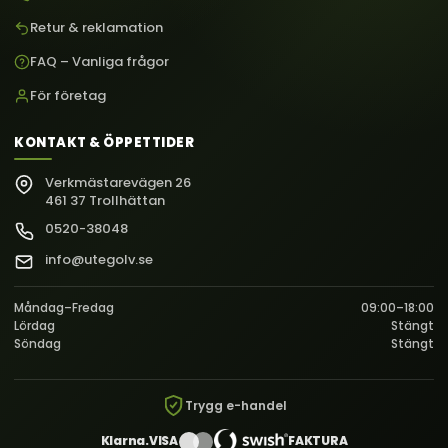
Retur & reklamation
FAQ – Vanliga frågor
För företag
KONTAKT & ÖPPETTIDER
Verkmästarevägen 26
461 37 Trollhättan
0520-38048
info@utegolv.se
Måndag–Fredag
09:00–18:00
Lördag
Stängt
Söndag
Stängt
Trygg e-handel
Klarna.
VISA
FAKTURA