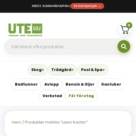
KRESS SOMMARKAMPANJ
Se kampanjen →
0
Skog
Trädgård
Pool & Spa
Badtunnor
Avlopp
Bensin & Oljor
Gastuber
Verkstad
För företag
Hem
/ Produkter märkta ”Lawn tractor”