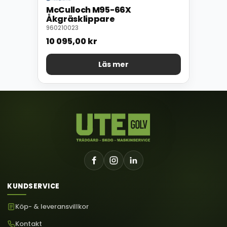
McCulloch M95-66X
Åkgräsklippare
960210023
10 095,00
kr
Läs mer
KUNDSERVICE
Köp- & leveransvillkor
Kontakt