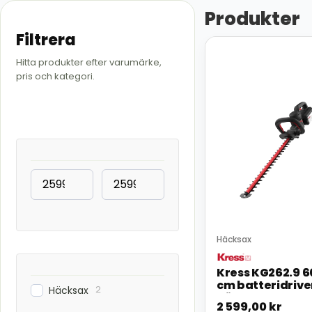
Produkter
Filtrera
Hitta produkter efter varumärke,
pris och kategori.
Häcksax
Kress KG262.9 6
cm batteridrive
2
Häcksax
häcksax
2 599,00
kr