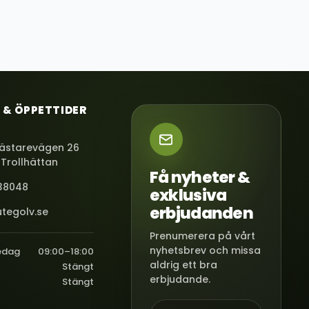
 & ÖPPETTIDER
ästarevägen 26
 Trollhättan
Få nyheter &
38048
exklusiva
erbjudanden
tegolv.se
Prenumerera på vårt
nyhetsbrev och missa
edag
09:00–18:00
aldrig ett bra
Stängt
erbjudande.
Stängt