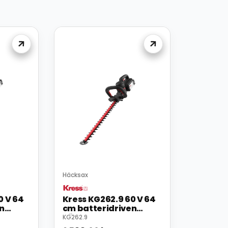
Häcksax
0 V 64
Kress KG262.9 60 V 64
n
cm batteridriven
häcksax
KG262.9