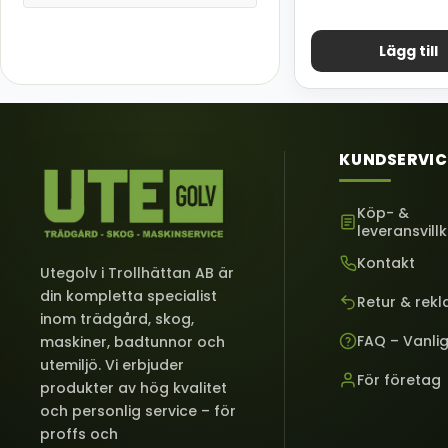
Lägg till
KUNDSERVIC
Köp- &
leveransvill
Kontakt
Utegolv i Trollhättan AB är
din kompletta specialist
Retur & rek
inom trädgård, skog,
FAQ – Vanli
maskiner, badtunnor och
utemiljö. Vi erbjuder
För företag
produkter av hög kvalitet
och personlig service – för
proffs och