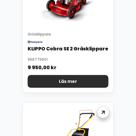
Gräsklippare
KLIPPO Cobra SE 2 Gräsklippare
966775601
9 950,00
kr
Läs mer