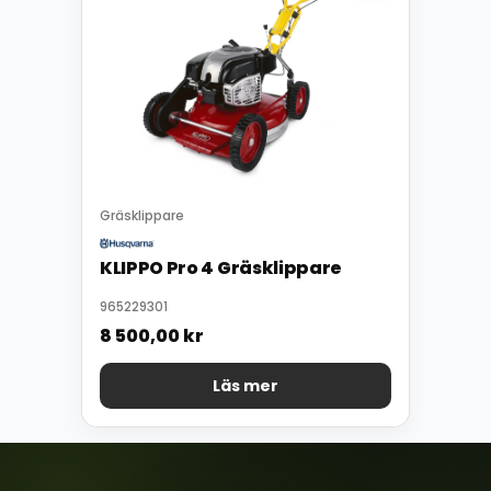
Gräsklippare
KLIPPO Pro 4 Gräsklippare
965229301
8 500,00
kr
Läs mer