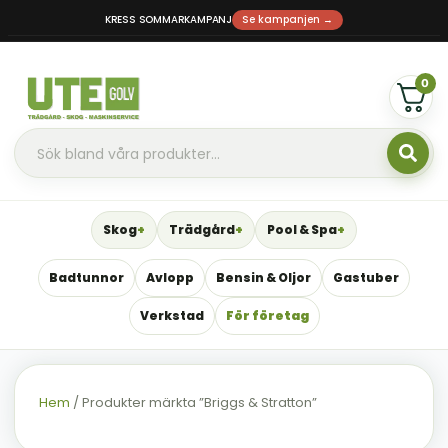
KRESS SOMMARKAMPANJ
Se kampanjen →
0
Skog
Trädgård
Pool & Spa
Badtunnor
Avlopp
Bensin & Oljor
Gastuber
Verkstad
För företag
Hem
/ Produkter märkta ”Briggs & Stratton”