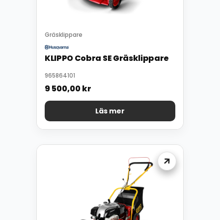
Gräsklippare
KLIPPO Cobra SE Gräsklippare
965864101
9 500,00
kr
Läs mer