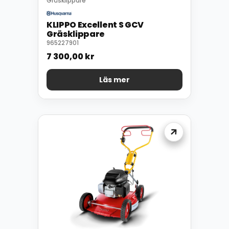
Gräsklippare
KLIPPO Excellent S GCV
Gräsklippare
965227901
7 300,00
kr
Läs mer