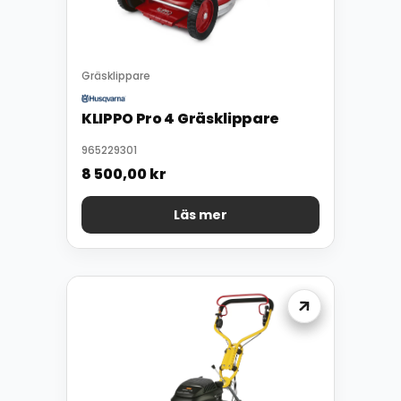
Gräsklippare
KLIPPO Pro 4 Gräsklippare
965229301
8 500,00
kr
Läs mer