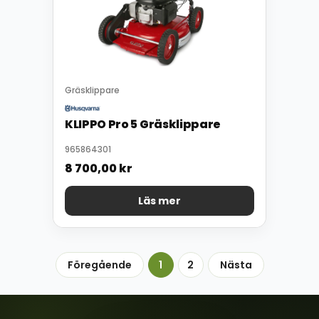
Gräsklippare
KLIPPO Pro 5 Gräsklippare
965864301
8 700,00
kr
Läs mer
Föregående
1
2
Nästa