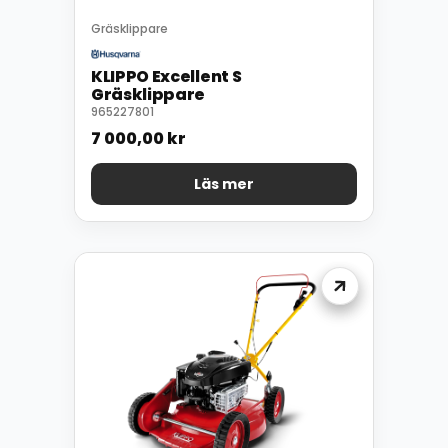
Gräsklippare
KLIPPO Excellent S
Gräsklippare
965227801
7 000,00
kr
Läs mer