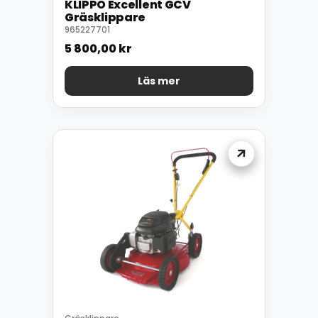
KLIPPO Excellent GCV
Gräsklippare
965227701
5 800,00
kr
Läs mer