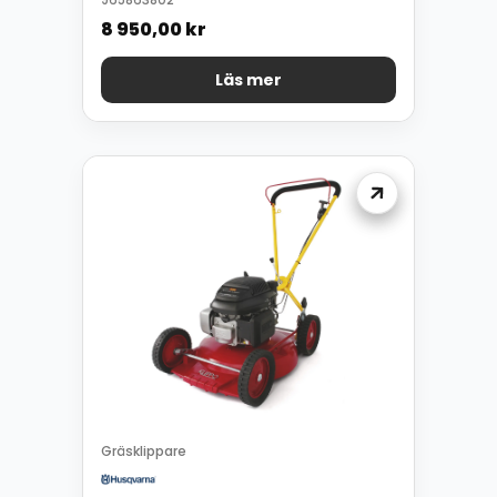
965863802
8 950,00
kr
Läs mer
Gräsklippare