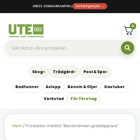
KRESS SOMMARKAMPANJ
Se kampanjen →
0
Skog
Trädgård
Pool & Spa
Badtunnor
Avlopp
Bensin & Oljor
Gastuber
Verkstad
För företag
Hem
/ Produkter märkta ”Bensindriven gräsklippare”