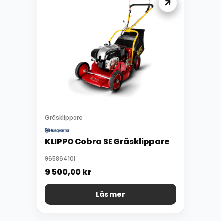
Gräsklippare
KLIPPO Cobra SE Gräsklippare
965864101
9 500,00
kr
Läs mer