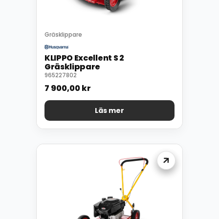
Gräsklippare
KLIPPO Excellent S 2
Gräsklippare
965227802
7 900,00
kr
Läs mer