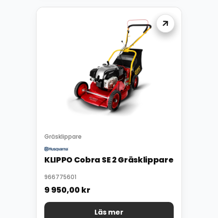
Gräsklippare
KLIPPO Cobra SE 2 Gräsklippare
966775601
9 950,00
kr
Läs mer