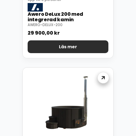
Awero DeLux 200 med
integrerad kamin
AWERO-DELUX-200
29 900,00
kr
Läs mer