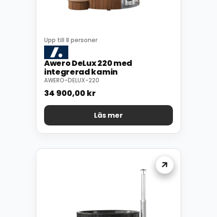
Upp till 8 personer
Awero DeLux 220 med
integrerad kamin
AWERO-DELUX-220
34 900,00
kr
Läs mer