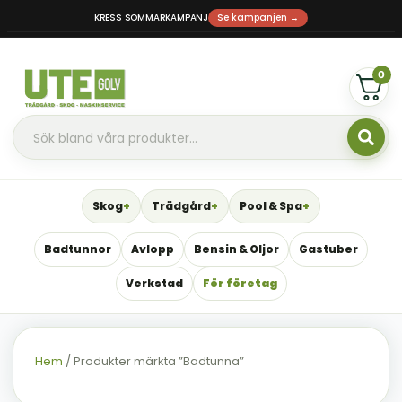
KRESS SOMMARKAMPANJ
Se kampanjen →
0
Skog
Trädgård
Pool & Spa
Badtunnor
Avlopp
Bensin & Oljor
Gastuber
Verkstad
För företag
Hem
/ Produkter märkta ”Badtunna”