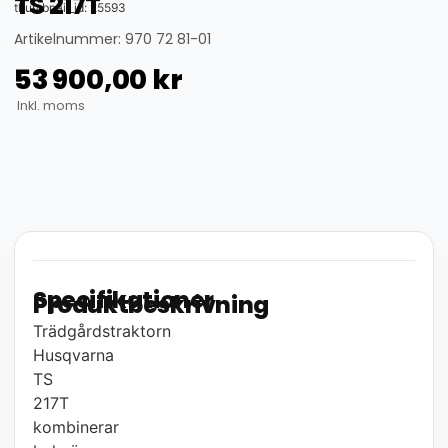
TS 217T
thumbnail_id: 25593
Artikelnummer: 970 72 81-01
53 900,00
kr
Inkl. moms
Specifikationer
Produktbeskrivning
Trädgårdstraktorn
Husqvarna
TS
217T
kombinerar