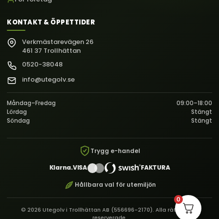
KONTAKT & ÖPPETTIDER
Verkmästarevägen 26
461 37 Trollhättan
0520-38048
info@utegolv.se
Måndag–Fredag
09:00–18:00
Lördag
Stängt
Söndag
Stängt
Trygg e-handel
Klarna.
VISA
FAKTURA
Hållbara val för utemiljön
0
© 2026 Utegolv i Trollhättan AB (556696-2170). Alla rättigheter
reserverade.