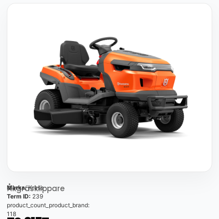
Åkgräsklippare
Marka:
Kress
Term ID:
239
product_count_product_brand:
118