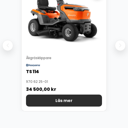
Åkgräsklippare
TS 114
970 62 25-01
34 500,00
kr
Läs mer