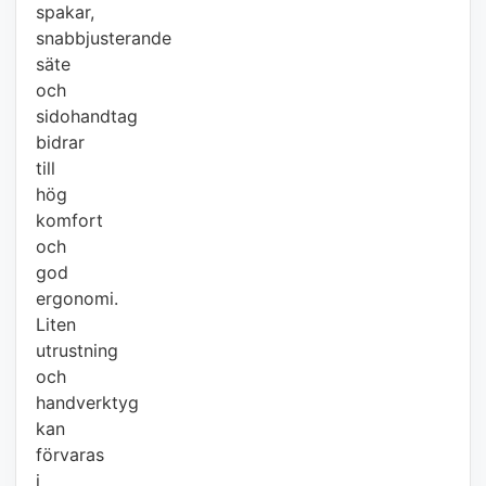
spakar,
snabbjusterande
säte
och
sidohandtag
bidrar
till
hög
komfort
och
god
ergonomi.
Liten
utrustning
och
handverktyg
kan
förvaras
i