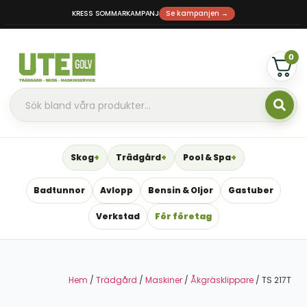
KRESS SOMMARKAMPANJ
Se kampanjen →
0
Skog
Trädgård
Pool & Spa
Badtunnor
Avlopp
Bensin & Oljor
Gastuber
Verkstad
För företag
Hem
/
Trädgård
/
Maskiner
/
Åkgräsklippare
/ TS 217T