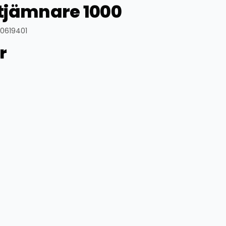
tjämnare 1000
70619401
r