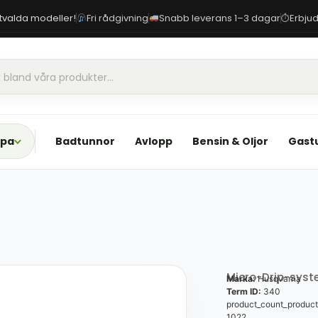
 utvalda modeller!
Fri rådgivning
Snabb leverans 1–3 dagar
Erbjud
⏱
Spa
Badtunnor
Avlopp
Bensin & Oljor
Gast
Micro-Drip-sys
Marka:
Husqvarna
Term ID:
340
product_count_product
1022