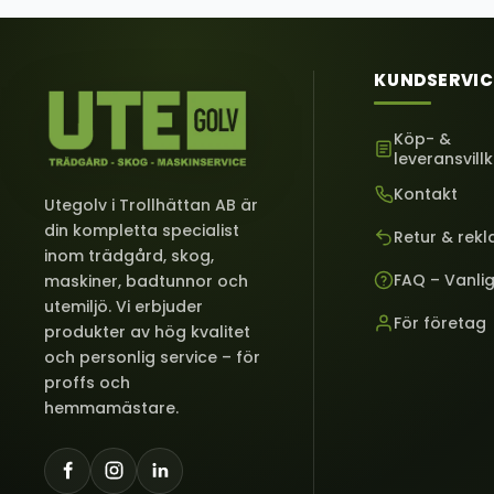
KUNDSERVIC
Köp- &
leveransvill
Kontakt
Utegolv i Trollhättan AB är
din kompletta specialist
Retur & rek
inom trädgård, skog,
FAQ – Vanli
maskiner, badtunnor och
utemiljö. Vi erbjuder
För företag
produkter av hög kvalitet
och personlig service – för
proffs och
hemmamästare.