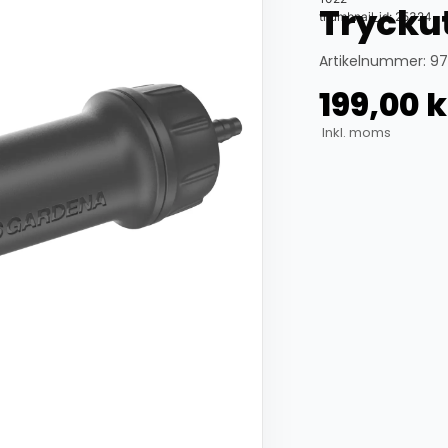
Trycku
thumbnail_id: 25324
Artikelnummer: 9
199,00
k
Inkl. moms