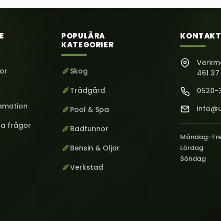
E
POPULÄRA
KONTAKT
KATEGORIER
Verkm
kor
Skog
461 37
Trädgård
0520-
lamation
info@u
Pool & Spa
ga frågor
Badtunnor
Måndag–Fr
Bensin & Oljor
Lördag
Söndag
Verkstad