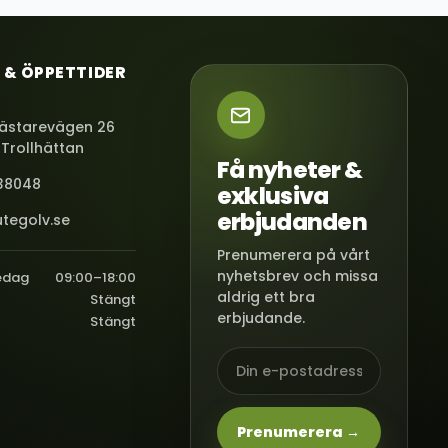
 & ÖPPETTIDER
ästarevägen 26
 Trollhättan
Få nyheter &
38048
exklusiva
erbjudanden
tegolv.se
Prenumerera på vårt
nyhetsbrev och missa
edag
09:00–18:00
aldrig ett bra
Stängt
erbjudande.
Stängt
Prenumerera →