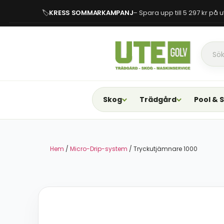
🏷
KRESS SOMMARKAMPANJ
– Spara upp till 5 297 kr på
Skog
Trädgård
Pool & 
Hem
/
Micro-Drip-system
/ Tryckutjämnare 1000