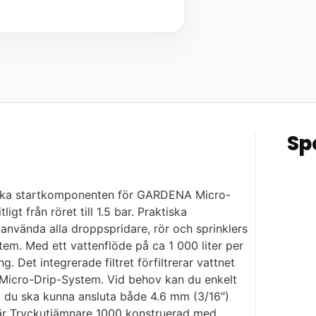
Sp
ska startkomponenten för GARDENA Micro-
gt från röret till 1.5 bar. Praktiska
 använda alla droppspridare, rör och sprinklers
em. Med ett vattenflöde på ca 1 000 liter per
 Det integrerade filtret förfiltrerar vattnet
i Micro-Drip-System. Vid behov kan du enkelt
att du ska kunna ansluta både 4.6 mm (3/16″)
 är Tryckutjämnare 1000 konstruerad med