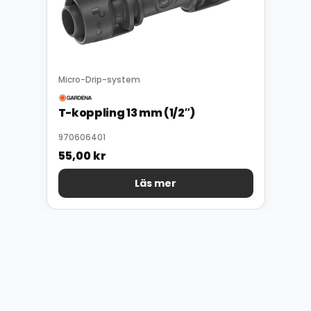
Micro-Drip-system
T-koppling 13 mm (1/2″)
970606401
55,00
kr
Läs mer