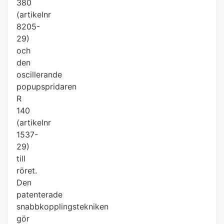
380
(artikelnr
8205-
29)
och
den
oscillerande
popupspridaren
R
140
(artikelnr
1537-
29)
till
röret.
Den
patenterade
snabbkopplingstekniken
gör