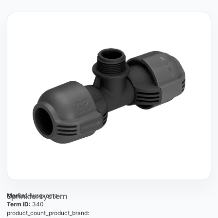
Sprinklersystem
Marka:
Husqvarna
Term ID:
340
product_count_product_brand: