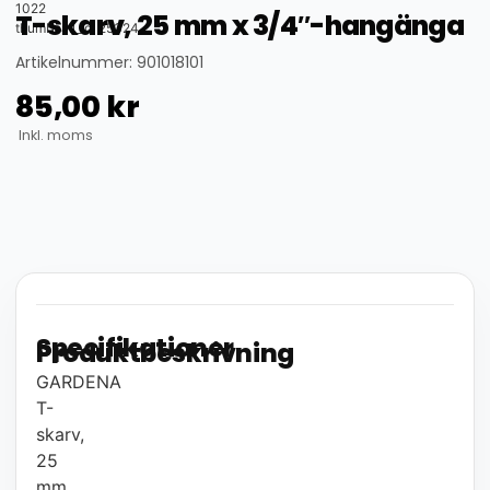
1022
T-skarv, 25 mm x 3/4″-hangänga
thumbnail_id: 25324
Artikelnummer: 901018101
85,00
kr
Inkl. moms
Specifikationer
Produktbeskrivning
GARDENA
T-
skarv,
25
mm