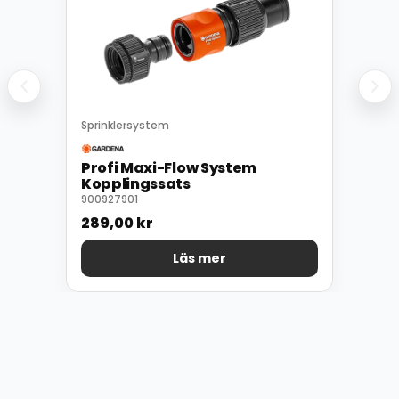
Sprinklersystem
Profi Maxi-Flow System
Kopplingssats
900927901
289,00
kr
Läs mer