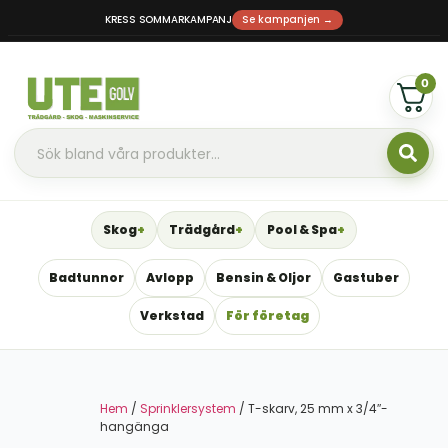
KRESS SOMMARKAMPANJ
Se kampanjen →
0
Skog
Trädgård
Pool & Spa
Badtunnor
Avlopp
Bensin & Oljor
Gastuber
Verkstad
För företag
Hem
/
Sprinklersystem
/ T-skarv, 25 mm x 3/4″-
hangänga