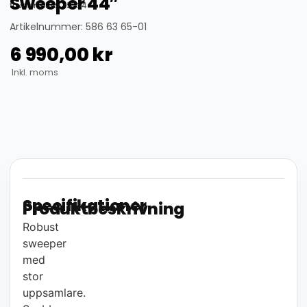
Sweeper 44″
thumbnail_id: 25324
Artikelnummer: 586 63 65-01
6 990,00
kr
Inkl. moms
Specifikationer
Produktbeskrivning
Robust
sweeper
med
stor
uppsamlare.