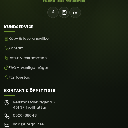
KUNDSERVICE
Köp- & leveransvillkor
Kontakt
Retur & reklamation
FAQ – Vanliga frågor
För företag
KONTAKT & ÖPPETTIDER
Verkmästarevägen 26
461 37 Trollhättan
0520-38048
info@utegolv.se