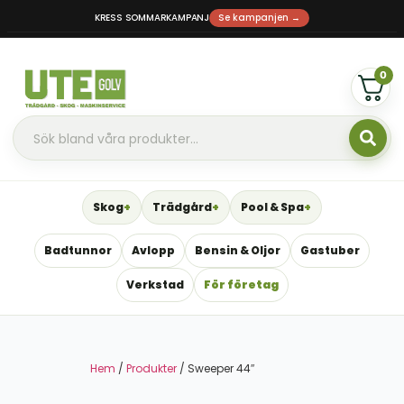
KRESS SOMMARKAMPANJ
Se kampanjen →
0
Skog
Trädgård
Pool & Spa
Badtunnor
Avlopp
Bensin & Oljor
Gastuber
Verkstad
För företag
Hem
/
Produkter
/ Sweeper 44″