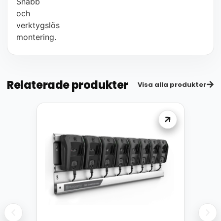
Snabb
och
verktygslös
montering.
Relaterade produkter
Visa alla produkter