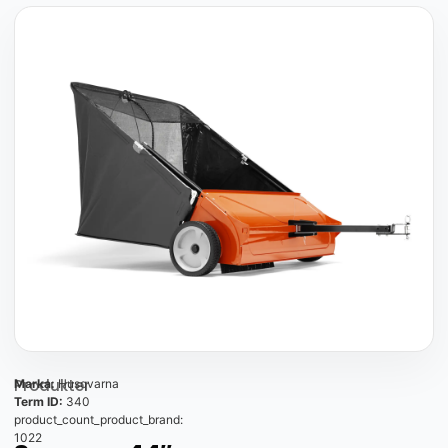
Produkter
Marka:
Husqvarna
Term ID:
340
product_count_product_brand:
1022