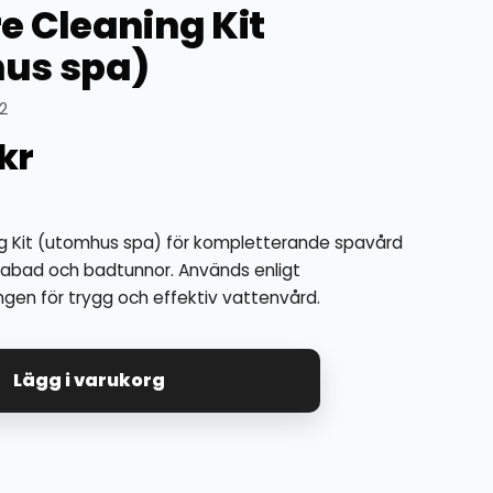
e Cleaning Kit
us spa)
2
kr
g Kit (utomhus spa) för kompletterande spavård
spabad och badtunnor. Används enligt
ngen för trygg och effektiv vattenvård.
Lägg i varukorg