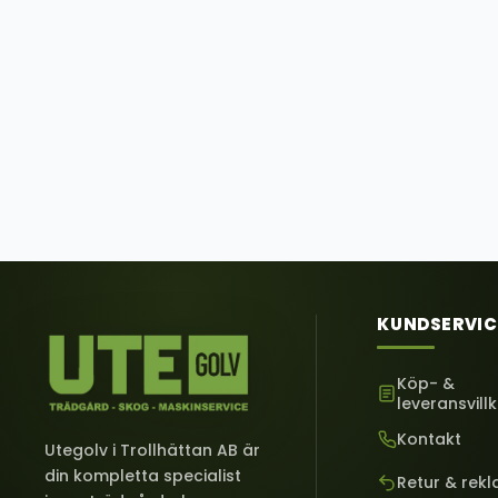
KUNDSERVIC
Köp- &
leveransvill
Kontakt
Utegolv i Trollhättan AB är
din kompletta specialist
Retur & rek