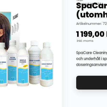
SpaCar
thumbnail_id: 25324
(utomh
Artikelnummer: 72
1 199,00
Inkl. moms
SpaCare Cleanin
och underhåll i 
doseringsanvisni