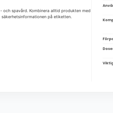
Anvä
l- och spavård. Kombinera alltid produkten med
 säkerhetsinformationen på etiketten.
Kompa
Förp
Dose
Vikti