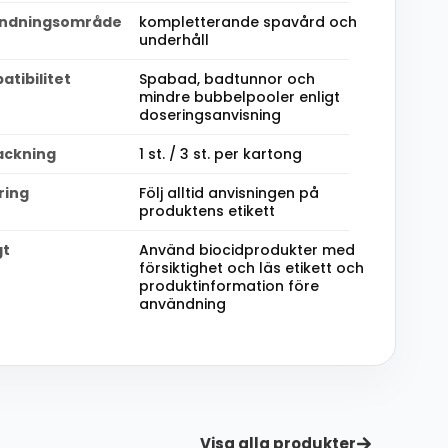
ndningsområde
kompletterande spavård och
underhåll
tibilitet
Spabad, badtunnor och
mindre bubbelpooler enligt
doseringsanvisning
ackning
1 st. / 3 st. per kartong
ring
Följ alltid anvisningen på
produktens etikett
gt
Använd biocidprodukter med
försiktighet och läs etikett och
produktinformation före
användning
Visa alla produkter