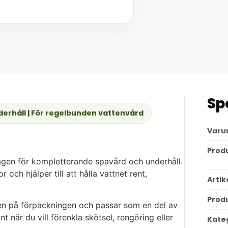
Sp
erhåll | För regelbunden vattenvård
Varu
Prod
agen för kompletterande spavård och underhåll.
ch hjälper till att hålla vattnet rent,
Arti
Prod
en på förpackningen och passar som en del av
t när du vill förenkla skötsel, rengöring eller
Kate