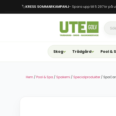
🏷
KRESS SOMMARKAMPANJ
– Spara upp till 5 297 kr på
Skog
Trädgård
Pool & 
Hem
/
Pool & Spa
/
Spakemi
/
Specialprodukter
/ SpaCare