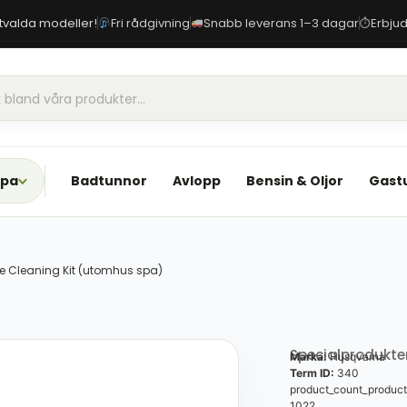
 utvalda modeller!
Fri rådgivning
Snabb leverans 1–3 dagar
Erbjud
⏱
Spa
Badtunnor
Avlopp
Bensin & Oljor
Gast
 Cleaning Kit (utomhus spa)
Specialprodukte
Marka:
Husqvarna
Term ID:
340
product_count_product
1022