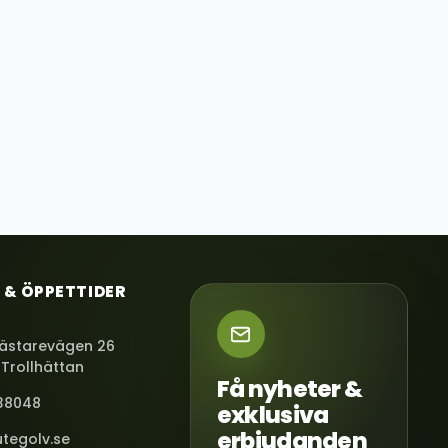
 & ÖPPETTIDER
ästarevägen 26
 Trollhättan
Få nyheter &
38048
exklusiva
erbjudanden
tegolv.se