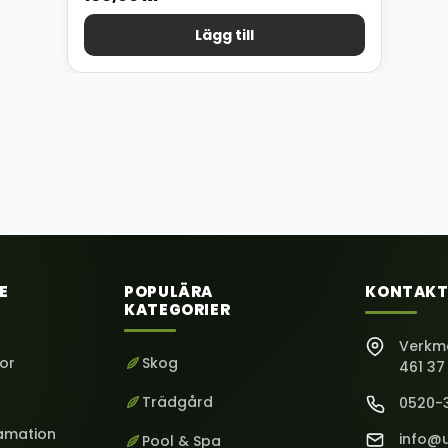
Lägg till
E
POPULÄRA
KONTAKT
KATEGORIER
Verkm
kor
Skog
461 37
Trädgård
0520-
lamation
info@u
Pool & Spa