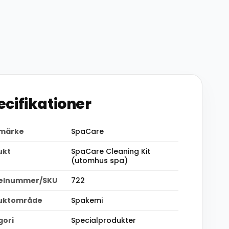
ecifikationer
märke
SpaCare
ukt
SpaCare Cleaning Kit
(utomhus spa)
kelnummer/SKU
722
uktområde
Spakemi
gori
Specialprodukter