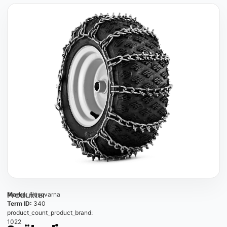
Produkter
Marka:
Husqvarna
Term ID:
340
product_count_product_brand:
1022