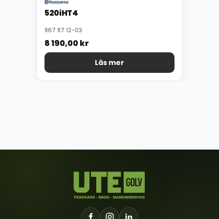
520iHT4
967 97 12-03
8 190,00
kr
Läs mer