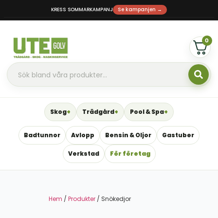
KRESS SOMMARKAMPANJ
Se kampanjen →
0
Skog
Trädgård
Pool & Spa
Badtunnor
Avlopp
Bensin & Oljor
Gastuber
Verkstad
För företag
Hem
/
Produkter
/ Snökedjor