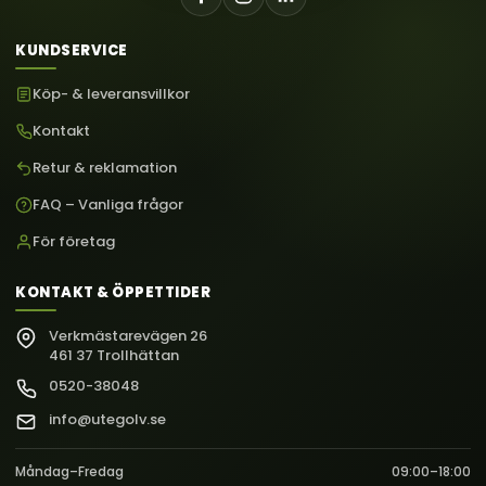
KUNDSERVICE
Köp- & leveransvillkor
Kontakt
Retur & reklamation
FAQ – Vanliga frågor
För företag
KONTAKT & ÖPPETTIDER
Verkmästarevägen 26
461 37 Trollhättan
0520-38048
info@utegolv.se
Måndag–Fredag
09:00–18:00