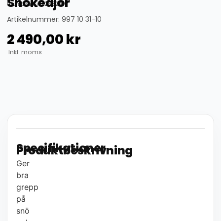
Snökedjor
thumbnail_id: 25324
Artikelnummer: 997 10 31-10
2 490,00
kr
Inkl. moms
Specifikationer
Produktbeskrivning
Ger
bra
grepp
på
snö