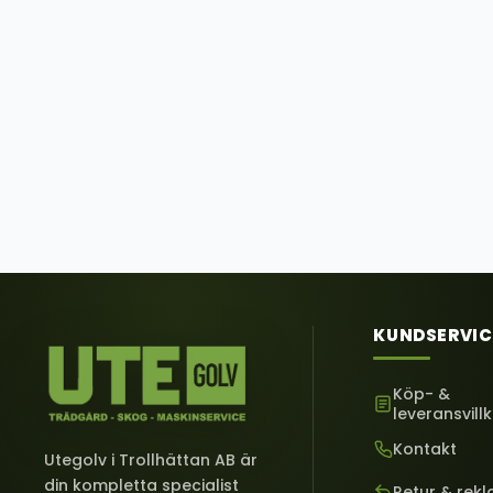
KUNDSERVIC
Köp- &
leveransvill
Kontakt
Utegolv i Trollhättan AB är
din kompletta specialist
Retur & rek