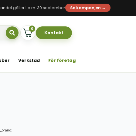
andet gäller t.o.m. 30 september
Se kampanjen →
0
Kontakt
uber
Verkstad
För företag
_brand: