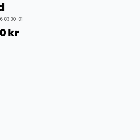
d
6 83 30-01
00
kr