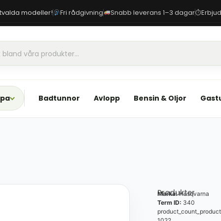
 utvalda modeller!
Fri rådgivning
Snabb leverans 1–3 dagar
Erbjud
⏱
Spa
Badtunnor
Avlopp
Bensin & Oljor
Gast
Produkter
Marka:
Husqvarna
Term ID:
340
product_count_product
1022