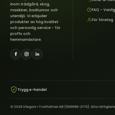
inom trädgård, skog,
FAQ – Vanli
maskiner, badtunnor och
utemiljö. Vi erbjuder
För företag
produkter av hög kvalitet
och personlig service – för
proffs och
hemmamästare.
Trygg e-handel
© 2026 Utegolv i Trollhättan AB (556696-2170). Alla rättighet