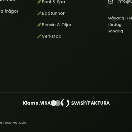
info@u
Pool & Spa
ga frågor
Badtunnor
Måndag–Fr
Bensin & Oljor
Lördag
Söndag
Verkstad
Klarna.
VISA
FAKTURA
er reserverade.