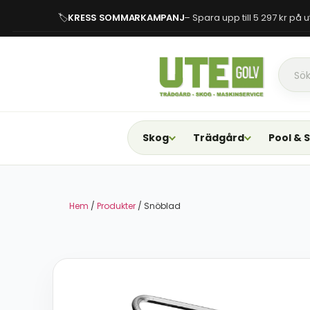
🏷
KRESS SOMMARKAMPANJ
– Spara upp till 5 297 kr på
Skog
Trädgård
Pool & 
Hem
/
Produkter
/ Snöblad