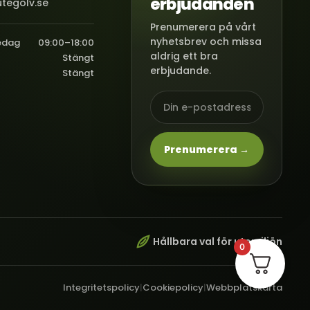
erbjudanden
tegolv.se
Prenumerera på vårt
nyhetsbrev och missa
edag
09:00–18:00
aldrig ett bra
Stängt
erbjudande.
Stängt
Prenumerera →
Hållbara val för utemiljön
0
Integritetspolicy
|
Cookiepolicy
|
Webbplatskarta