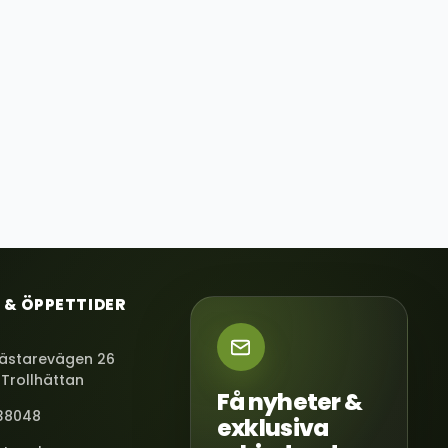
 & ÖPPETTIDER
ästarevägen 26
 Trollhättan
Få nyheter &
38048
exklusiva