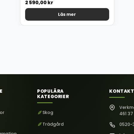
2 590,00
kr
Läs mer
E
POPULÄRA
KONTAKT
KATEGORIER
Verkm
kor
Skog
461 37
Trädgård
0520-
lamation