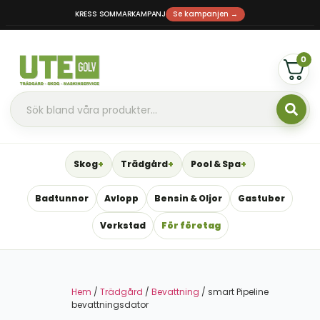
KRESS SOMMARKAMPANJ
Se kampanjen →
0
Skog
Trädgård
Pool & Spa
Badtunnor
Avlopp
Bensin & Oljor
Gastuber
Verkstad
För företag
Hem
/
Trädgård
/
Bevattning
/ smart Pipeline
bevattningsdator