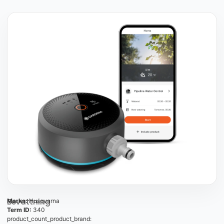
Bevattning
Marka:
Husqvarna
Term ID:
340
product_count_product_brand: