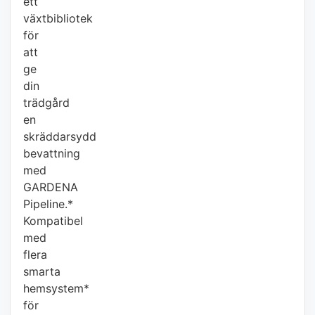
ett
växtbibliotek
för
att
ge
din
trädgård
en
skräddarsydd
bevattning
med
GARDENA
Pipeline.*
Kompatibel
med
flera
smarta
hemsystem*
för