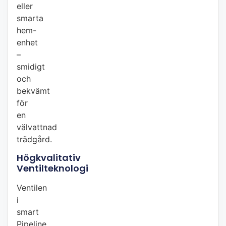
eller
smarta
hem-
enhet
–
smidigt
och
bekvämt
för
en
välvattnad
trädgård.
Högkvalitativ
Ventilteknologi
Ventilen
i
smart
Pipeline