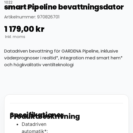
1022
smart Pipeline bevattningsdator
thumbnail_id: 25324
Artikelnummer: 970826701
1 179,00
kr
Inkl. moms
Datadriven bevattning för GARDENA Pipeline, inklusive
väderprognoser i realtid*, integration med smart hem*
och högkvalitativ ventilteknologi
Specifikationer
Produktbeskrivning
Datadriven
automatik*: