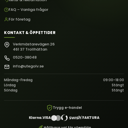
FAQ – Vanliga frågor
För företag
KONTAKT & ÖPPETTIDER
Verkmästarevägen 26
461 37 Trollhättan
0520-38048
info@utegolv.se
Måndag–Fredag
09:00–18:00
Lördag
Stängt
Söndag
Stängt
Trygg e-handel
Klarna.
VISA
FAKTURA
Hållbara val för utemiljön