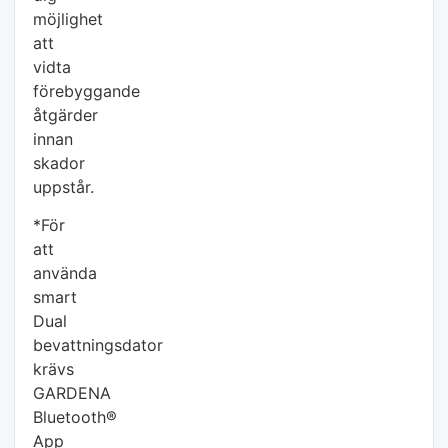
möjlighet
att
vidta
förebyggande
åtgärder
innan
skador
uppstår.
*För
att
använda
smart
Dual
bevattningsdator
krävs
GARDENA
Bluetooth®
App