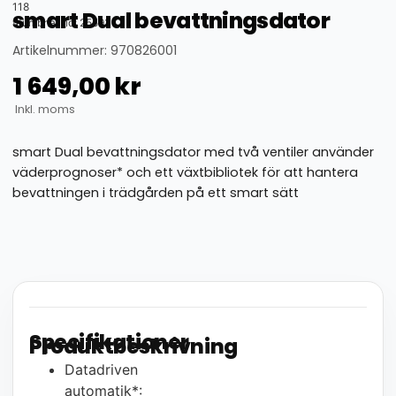
118
smart Dual bevattningsdator
thumbnail_id: 25593
Artikelnummer: 970826001
1 649,00
kr
Inkl. moms
smart Dual bevattningsdator med två ventiler använder
väderprognoser* och ett växtbibliotek för att hantera
bevattningen i trädgården på ett smart sätt
Specifikationer
Produktbeskrivning
Datadriven
automatik*: