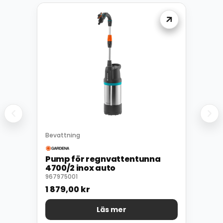
Bevattning
Pump för regnvattentunna
4700/2 inox auto
967975001
1 879,00
kr
Läs mer