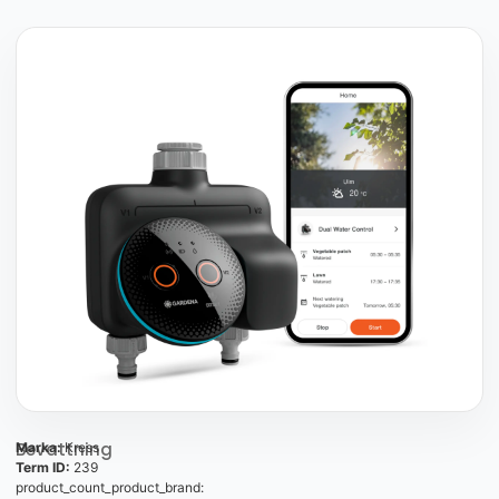
Bevattning
Marka:
Kress
Term ID:
239
product_count_product_brand: