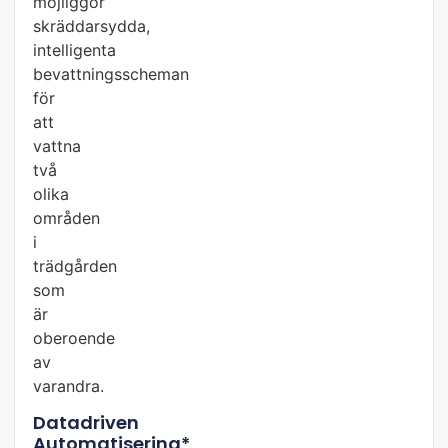
möjliggör
skräddarsydda,
intelligenta
bevattningsscheman
för
att
vattna
två
olika
områden
i
trädgården
som
är
oberoende
av
varandra.
Datadriven
Automatisering*