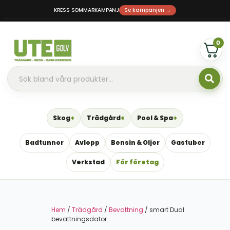
KRESS SOMMARKAMPANJ
Se kampanjen →
0
Skog
Trädgård
Pool & Spa
Badtunnor
Avlopp
Bensin & Oljor
Gastuber
Verkstad
För företag
Hem
/
Trädgård
/
Bevattning
/ smart Dual
bevattningsdator