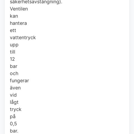
säkerhetsavstängning).
Ventilen
kan
hantera
ett
vattentryck
upp
till
12
bar
och
fungerar
även
vid
lågt
tryck
på
0,5
bar.