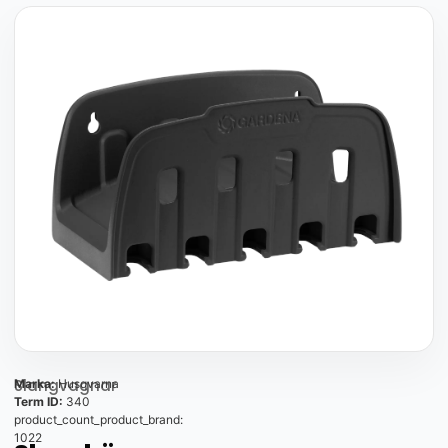
Slangvagnar
Marka:
Husqvarna
Term ID:
340
product_count_product_brand:
1022