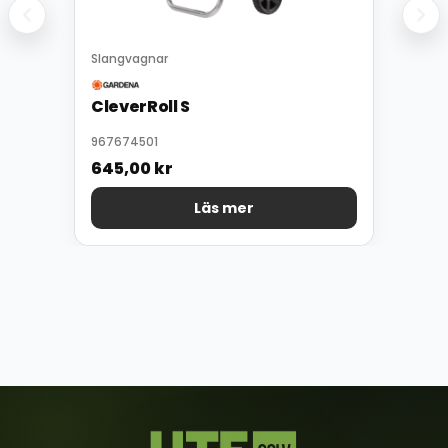
Slangvagnar
CleverRoll S
967674501
645,00
kr
Läs mer