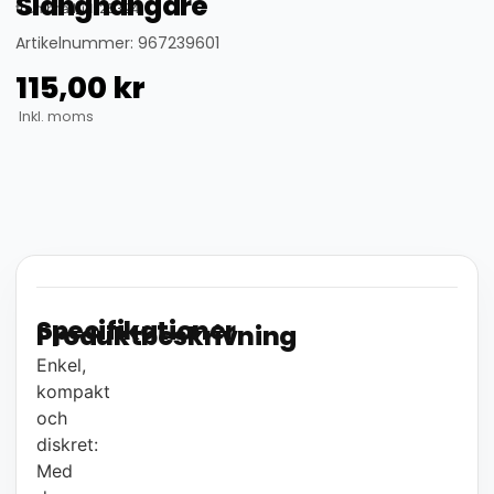
Slanghängare
thumbnail_id: 25324
Artikelnummer: 967239601
115,00
kr
Inkl. moms
Specifikationer
Produktbeskrivning
Enkel,
kompakt
och
diskret:
Med