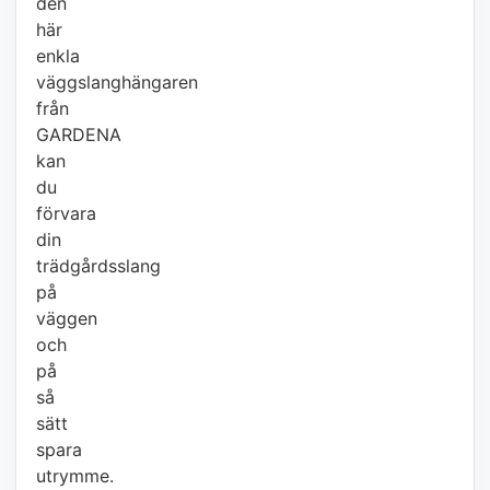
den
här
enkla
väggslanghängaren
från
GARDENA
kan
du
förvara
din
trädgårdsslang
på
väggen
och
på
så
sätt
spara
utrymme.