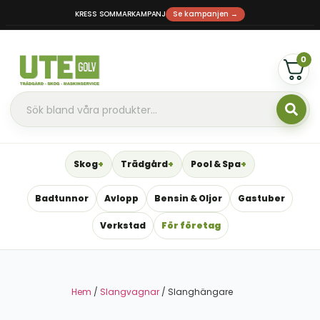
KRESS SOMMARKAMPANJ
Se kampanjen →
0
Skog
Trädgård
Pool & Spa
Badtunnor
Avlopp
Bensin & Oljor
Gastuber
Verkstad
För företag
Hem
/
Slangvagnar
/ Slanghängare