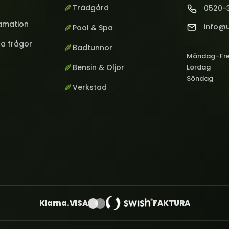
Trädgård
0520-
lamation
info@u
Pool & Spa
ga frågor
Badtunnor
Måndag–Fr
Bensin & Oljor
Lördag
Söndag
Verkstad
Klarna.
VISA
FAKTURA