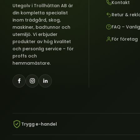
Kontakt
Utegolv i Trollhättan AB är
din kompletta specialist
Retur & rek
inom trädgård, skog,
FAQ – Vanli
maskiner, badtunnor och
utemiljö. Vi erbjuder
För företag
produkter av hög kvalitet
och personlig service – för
proffs och
hemmamästare.
Trygg e-handel