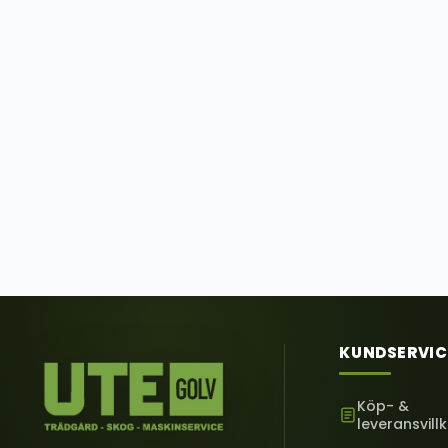
KUNDSERVIC
Köp- &
leveransvill