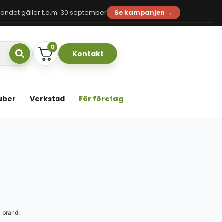
andet gäller t.o.m. 30 september
Se kampanjen →
0
Kontakt
uber
Verkstad
För företag
_brand: