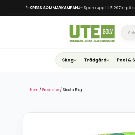
🏷
KRESS SOMMARKAMPANJ
– Spara upp till 5 297 kr på
Skog
Trädgård
Pool & 
Hem
/
Produkter
/ Siesta 5kg