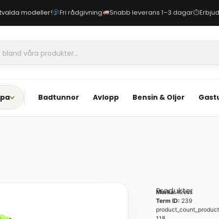
 utvalda modeller!
Fri rådgivning
Snabb leverans 1–3 dagar
Erbjud
⏱
Spa
Badtunnor
Avlopp
Bensin & Oljor
Gast
Produkter
Marka:
Kress
Term ID:
239
product_count_product
118