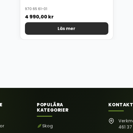
970 65 61-01
4 990,00
kr
Läs mer
E
POPULÄRA
KONTAKT
KATEGORIER
Verkm
kor
Skog
461 37