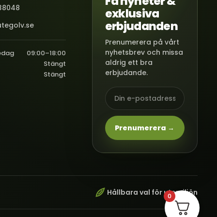
Få nyheter &
38048
exklusiva
erbjudanden
tegolv.se
Prenumerera på vårt
nyhetsbrev och missa
edag
09:00–18:00
aldrig ett bra
Stängt
erbjudande.
Stängt
Prenumerera →
Hållbara val för utemiljön
0