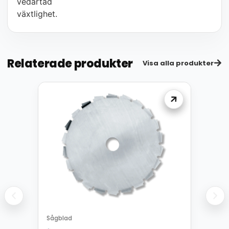
vedartad
växtlighet.
Relaterade produkter
Visa alla produkter
Sågblad