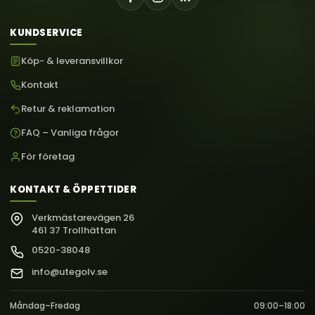
KUNDSERVICE
Köp- & leveransvillkor
Kontakt
Retur & reklamation
FAQ – Vanliga frågor
För företag
KONTAKT & ÖPPETTIDER
Verkmästarevägen 26
461 37 Trollhättan
0520-38048
info@utegolv.se
Måndag–Fredag
09:00–18:00