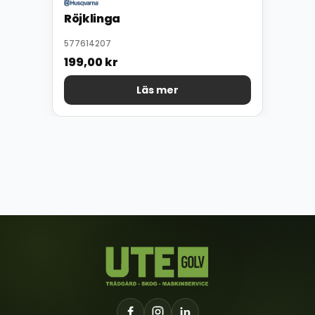
Röjklinga
577614207
199,00
kr
Läs mer