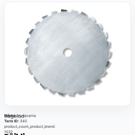
Sågblad
Marka:
Husqvarna
Term ID:
340
product_count_product_brand:
1022