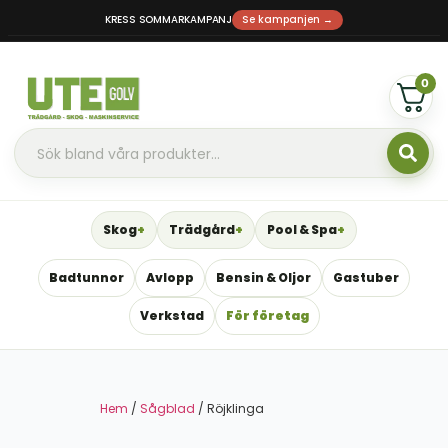
KRESS SOMMARKAMPANJ
Se kampanjen →
0
Skog
Trädgård
Pool & Spa
Badtunnor
Avlopp
Bensin & Oljor
Gastuber
Verkstad
För företag
Hem
/
Sågblad
/ Röjklinga