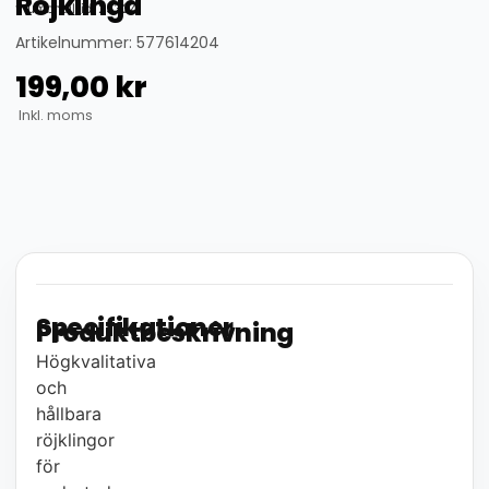
Röjklinga
thumbnail_id: 25324
Artikelnummer: 577614204
199,00
kr
Inkl. moms
Specifikationer
Produktbeskrivning
Högkvalitativa
och
hållbara
röjklingor
för