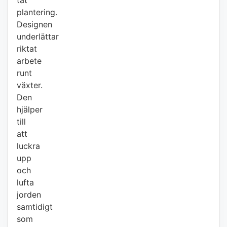
plantering.
Designen
underlättar
riktat
arbete
runt
växter.
Den
hjälper
till
att
luckra
upp
och
lufta
jorden
samtidigt
som