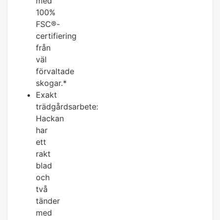
med
100%
FSC®-
certifiering
från
väl
förvaltade
skogar.*
Exakt
trädgårdsarbete:
Hackan
har
ett
rakt
blad
och
två
tänder
med