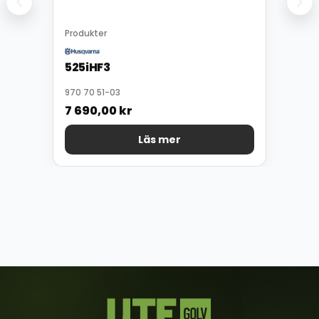
Produkter
525iHF3
970 70 51-03
7 690,00
kr
Läs mer