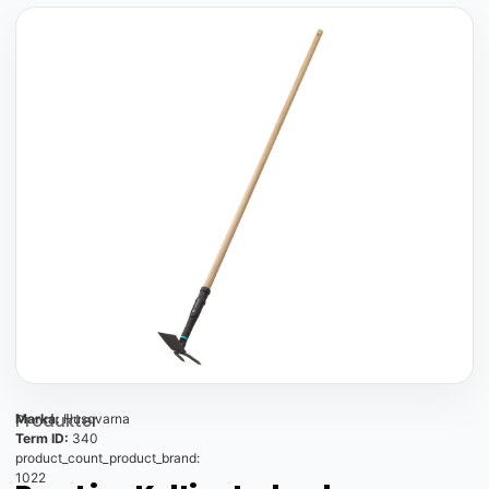
Produkter
Marka:
Husqvarna
Term ID:
340
product_count_product_brand:
1022