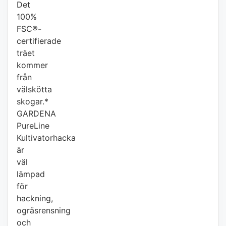
Det
100%
FSC®-
certifierade
träet
kommer
från
välskötta
skogar.*
GARDENA
PureLine
Kultivatorhacka
är
väl
lämpad
för
hackning,
ogräsrensning
och