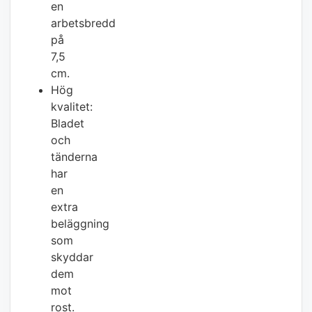
en
arbetsbredd
på
7,5
cm.
Hög
kvalitet:
Bladet
och
tänderna
har
en
extra
beläggning
som
skyddar
dem
mot
rost.