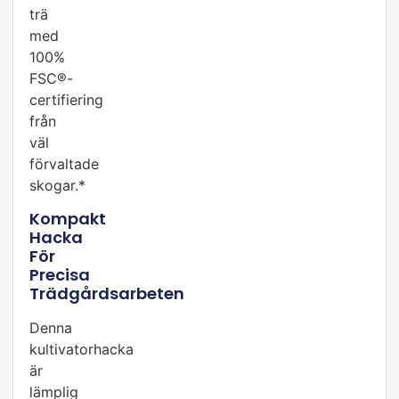
trä
med
100%
FSC®-
certifiering
från
väl
förvaltade
skogar.*
Kompakt
Hacka
För
Precisa
Trädgårdsarbeten
Denna
kultivatorhacka
är
lämplig