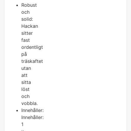
Robust
och
solid:
Hackan
sitter
fast
ordentligt
på
träskaftet
utan
att
sitta
löst
och
vobbla.
Innehåller:
Innehåller:
1