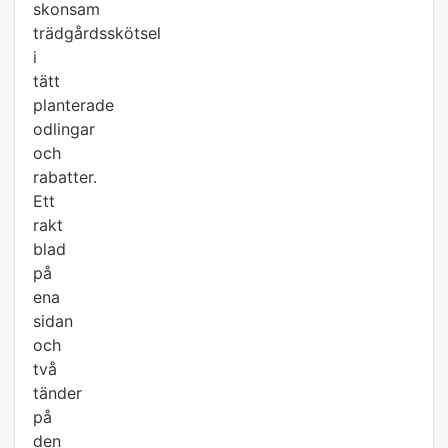
skonsam
trädgårdsskötsel
i
tätt
planterade
odlingar
och
rabatter.
Ett
rakt
blad
på
ena
sidan
och
två
tänder
på
den