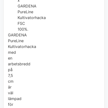
x
GARDENA
PureLine
Kultivatorhacka
FSC
100%.
GARDENA
PureLine
Kultivatorhacka
med
en
arbetsbredd
på
7,5
cm
är
väl
lämpad
för