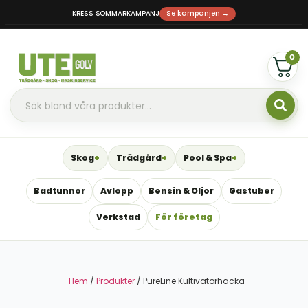
KRESS SOMMARKAMPANJ
Se kampanjen →
0
Skog
Trädgård
Pool & Spa
Badtunnor
Avlopp
Bensin & Oljor
Gastuber
Verkstad
För företag
Hem
/
Produkter
/ PureLine Kultivatorhacka