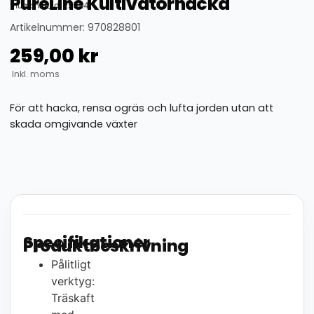
PureLine Kultivatorhacka
thumbnail_id: 25324
Artikelnummer: 970828801
259,00
kr
Inkl. moms
För att hacka, rensa ogräs och lufta jorden utan att
skada omgivande växter
Specifikationer
Produktbeskrivning
Pålitligt
verktyg:
Träskaft