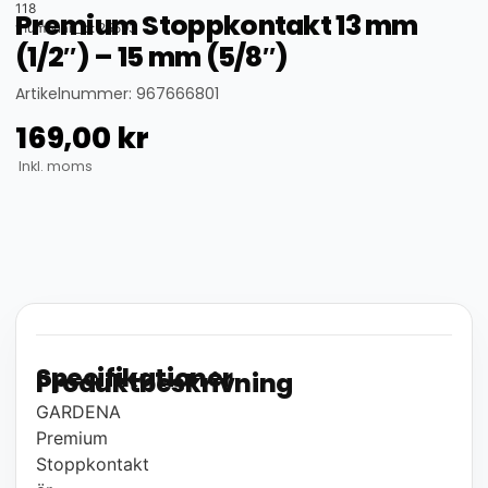
118
Premium Stoppkontakt 13 mm
thumbnail_id: 25593
(1/2″) – 15 mm (5/8″)
Artikelnummer: 967666801
169,00
kr
Inkl. moms
Specifikationer
Produktbeskrivning
GARDENA
Premium
Stoppkontakt