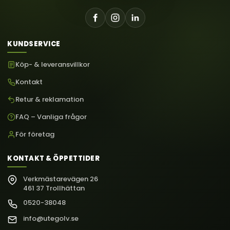
KUNDSERVICE
Köp- & leveransvillkor
Kontakt
Retur & reklamation
FAQ – Vanliga frågor
För företag
KONTAKT & ÖPPETTIDER
Verkmästarevägen 26
461 37 Trollhättan
0520-38048
info@utegolv.se