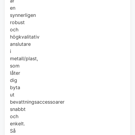
är
en
synnerligen
robust
och
högkvalitativ
anslutare
i
metall/plast,
som
låter
dig
byta
ut
bevattningsaccessoarer
snabbt
och
enkelt.
Så