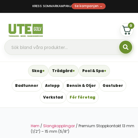
KRESS SOMMARKAMPANJ
Se kampanjen →
0
Skog
Trädgård
Pool & Spa
Badtunnor
Avlopp
Bensin & Oljor
Gastuber
Verkstad
För företag
Hem
/
Slangkopplingar
/ Premium Stoppkontakt 13 mm
(1/2″) – 15 mm (5/8″)