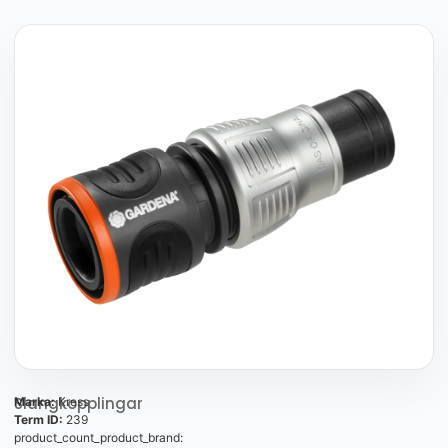
Slangkopplingar
Marka:
Kress
Term ID:
239
product_count_product_brand: