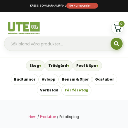
KRESS SOMMARKAMPANJ
Se kampanjen →
0
Skog
Trädgård
Pool & Spa
Badtunnor
Avlopp
Bensin & Oljor
Gastuber
Verkstad
För företag
Hem
/
Produkter
/ Potatisplog