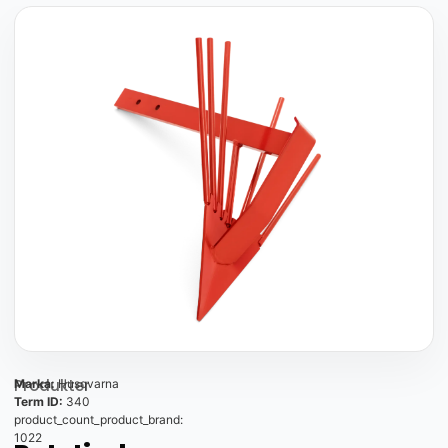
Produkter
Marka:
Husqvarna
Term ID:
340
product_count_product_brand:
1022