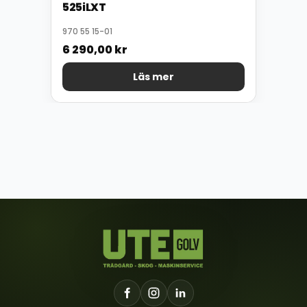
525iLXT
970 55 15-01
6 290,00
kr
Läs mer