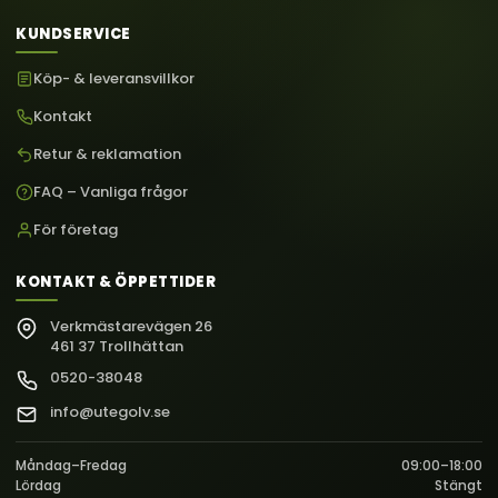
KUNDSERVICE
Köp- & leveransvillkor
Kontakt
Retur & reklamation
FAQ – Vanliga frågor
För företag
KONTAKT & ÖPPETTIDER
Verkmästarevägen 26
461 37 Trollhättan
0520-38048
info@utegolv.se
Måndag–Fredag
09:00–18:00
Lördag
Stängt