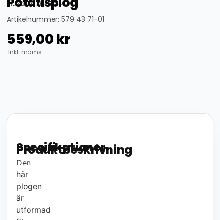
Potatisplog
thumbnail_id: 25324
Artikelnummer: 579 48 71-01
559,00
kr
Inkl. moms
Specifikationer
Produktbeskrivning
Den
här
plogen
är
utformad