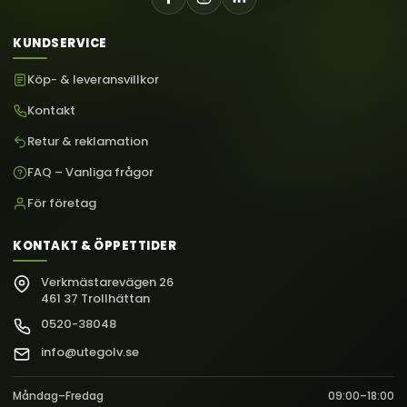
KUNDSERVICE
Köp- & leveransvillkor
Kontakt
Retur & reklamation
FAQ – Vanliga frågor
För företag
KONTAKT & ÖPPETTIDER
Verkmästarevägen 26
461 37 Trollhättan
0520-38048
info@utegolv.se
Måndag–Fredag
09:00–18:00