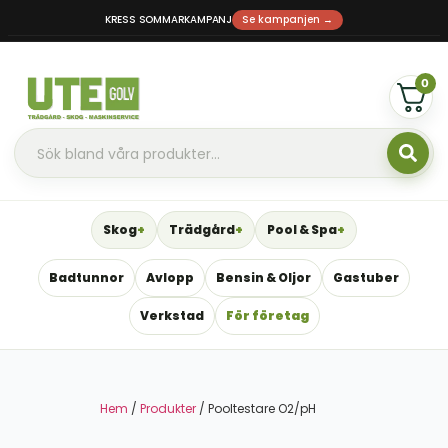
KRESS SOMMARKAMPANJ
Se kampanjen →
0
Skog
Trädgård
Pool & Spa
Badtunnor
Avlopp
Bensin & Oljor
Gastuber
Verkstad
För företag
Hem
/
Produkter
/ Pooltestare O2/pH