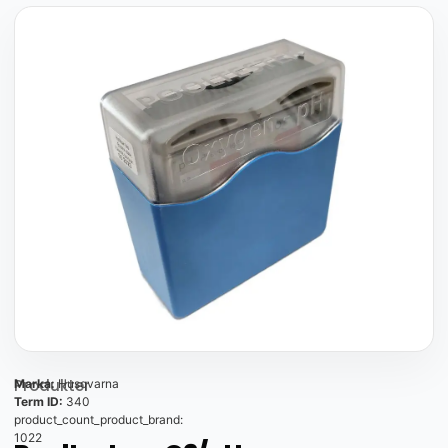
Produkter
Marka:
Husqvarna
Term ID:
340
product_count_product_brand:
1022