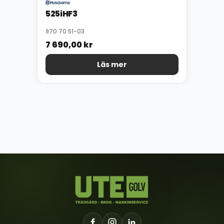
525iHF3
970 70 51-03
7 690,00
kr
Läs mer