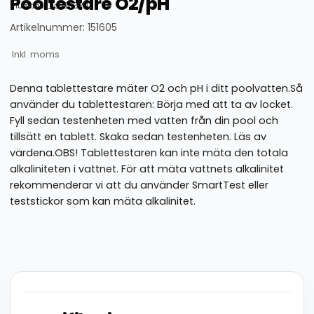
Pooltestare O2/pH
thumbnail_id: 25324
Artikelnummer: 151605
Inkl. moms
Denna tablettestare mäter O2 och pH i ditt poolvatten.Så
använder du tablettestaren: Börja med att ta av locket.
Fyll sedan testenheten med vatten från din pool och
tillsätt en tablett. Skaka sedan testenheten. Läs av
värdena.OBS! Tablettestaren kan inte mäta den totala
alkaliniteten i vattnet. För att mäta vattnets alkalinitet
rekommenderar vi att du använder SmartTest eller
teststickor som kan mäta alkalinitet.