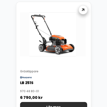
Gräsklippare
LB 251S
970 48 80-01
6 790,00
kr