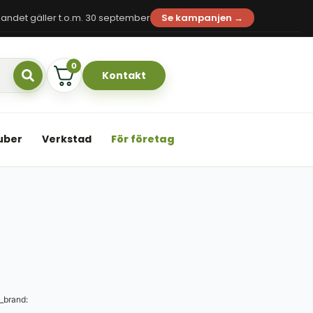
andet gäller t.o.m. 30 september
Se kampanjen →
0
Kontakt
uber
Verkstad
För företag
_brand: