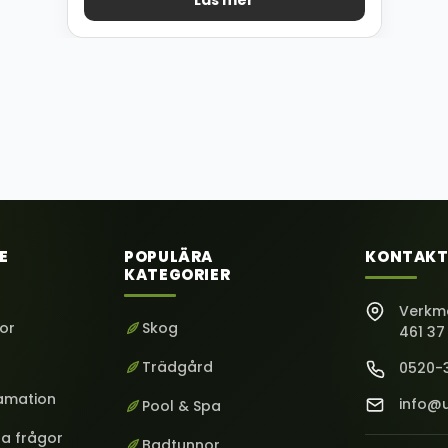
Läs mer
E
POPULÄRA
KONTAKT
KATEGORIER
Verkm
kor
Skog
461 37
Trädgård
0520-
lamation
info@u
Pool & Spa
ga frågor
Badtunnor