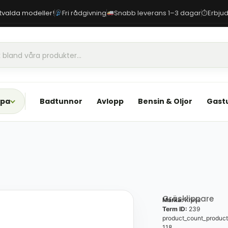
 utvalda modeller!
Fri rådgivning
Snabb leverans 1–3 dagar
Erbjud
⏱
Spa
Badtunnor
Avlopp
Bensin & Oljor
Gast
Gräsklippare
Marka:
Kress
Term ID:
239
product_count_product
118