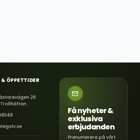
 & ÖPPETTIDER
ästarevägen 26
 Trollhättan
Få nyheter &
38048
exklusiva
erbjudanden
tegolv.se
Prenumerera på vårt