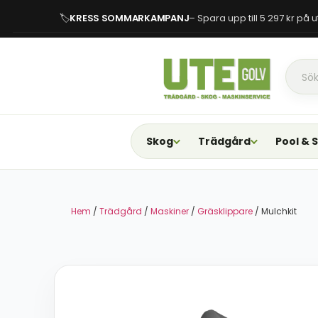
🏷
KRESS SOMMARKAMPANJ
– Spara upp till 5 297 kr på
Skog
Trädgård
Pool & 
Hem
/
Trädgård
/
Maskiner
/
Gräsklippare
/ Mulchkit