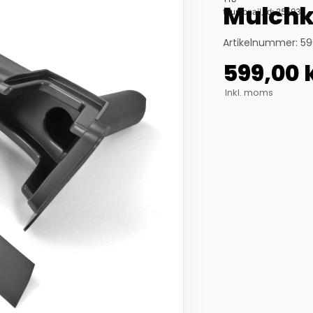
Mulchk
thumbnail_id: 25593
Artikelnummer: 59
599,00
Inkl. moms