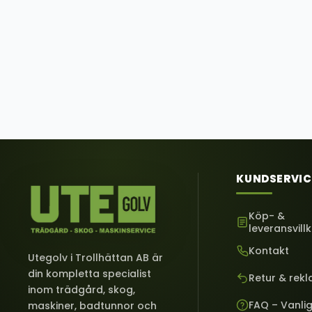
KUNDSERVIC
Köp- &
leveransvill
Kontakt
Utegolv i Trollhättan AB är
din kompletta specialist
Retur & rek
inom trädgård, skog,
FAQ – Vanli
maskiner, badtunnor och