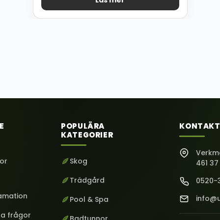
Läs mer
E
POPULÄRA
KONTAKT
KATEGORIER
Verkm
kor
Skog
461 37
Trädgård
0520-
lamation
info@u
Pool & Spa
ga frågor
Badtunnor