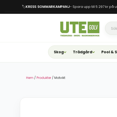
🏷
KRESS SOMMARKAMPANJ
– Spara upp till 5 297 kr på
Skog
Trädgård
Pool & 
Hem
/
Produkter
/ Motvikt