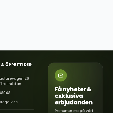
 & ÖPPETTIDER
ästarevägen 26
 Trollhättan
Få nyheter &
38048
exklusiva
erbjudanden
tegolv.se
Prenumerera på vårt