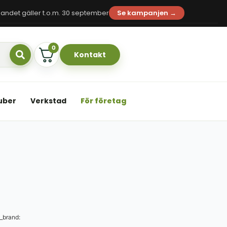
andet gäller t.o.m. 30 september
Se kampanjen →
0
Kontakt
uber
Verkstad
För företag
_brand: