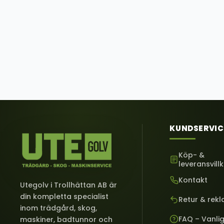
KUNDSERVIC
Köp- &
leveransvill
Kontakt
Utegolv i Trollhättan AB är
din kompletta specialist
Retur & rek
inom trädgård, skog,
FAQ – Vanli
maskiner, badtunnor och