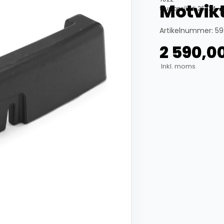
Motvik
thumbnail_id: 25324
Artikelnummer: 59
2 590,0
Inkl. moms