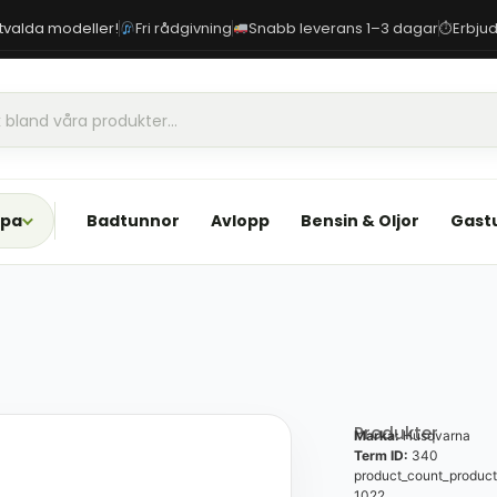
 utvalda modeller!
Fri rådgivning
Snabb leverans 1–3 dagar
Erbjud
⏱
Spa
Badtunnor
Avlopp
Bensin & Oljor
Gast
Produkter
Marka:
Husqvarna
Term ID:
340
product_count_product
1022