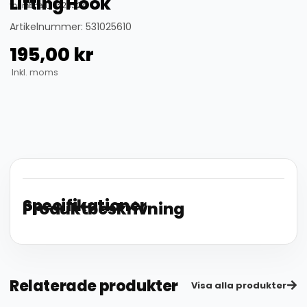
Lifting Hook
thumbnail_id: 25324
Artikelnummer: 531025610
195,00
kr
Inkl. moms
Specifikationer
Produktbeskrivning
Relaterade produkter
Visa alla produkter