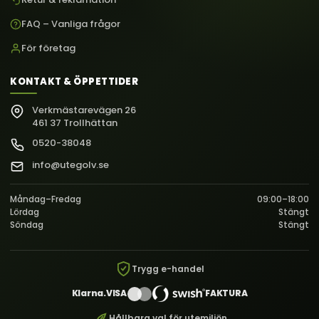
FAQ – Vanliga frågor
För företag
KONTAKT & ÖPPETTIDER
Verkmästarevägen 26
461 37 Trollhättan
0520-38048
info@utegolv.se
Måndag–Fredag
09:00–18:00
Lördag
Stängt
Söndag
Stängt
Trygg e-handel
Klarna.
VISA
FAKTURA
Hållbara val för utemiljön