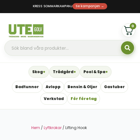
KRESS SOMMARKAMPANJ
Se kampanjen →
0
Skog
Trädgård
Pool & Spa
Badtunnor
Avlopp
Bensin & Oljor
Gastuber
Verkstad
För företag
Hem
/
Lyftkrokar
/ Lifting Hook