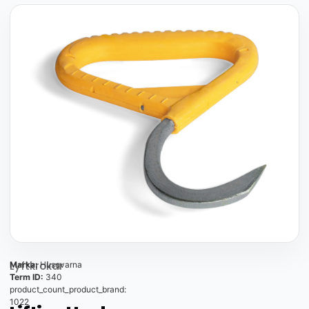
Lyftkrokar
Marka:
Husqvarna
Term ID:
340
product_count_product_brand:
1022