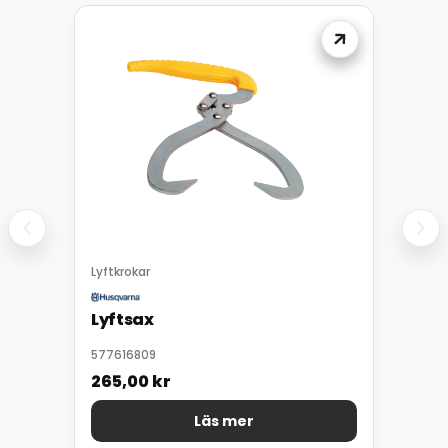
Lyftkrokar
Lyftsax
577616809
265,00
kr
Läs mer