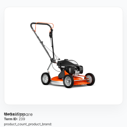
Gräsklippare
Marka:
Kress
Term ID:
239
product_count_product_brand: