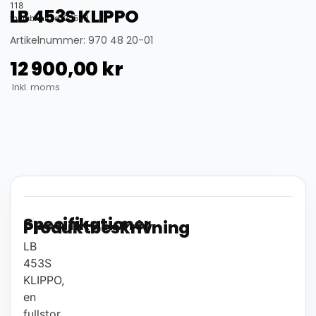
118
LB 453S KLIPPO
thumbnail_id: 25593
Artikelnummer: 970 48 20-01
12 900,00
kr
Inkl. moms
Specifikationer
Produktbeskrivning
LB
453S
KLIPPO,
en
fullstor,