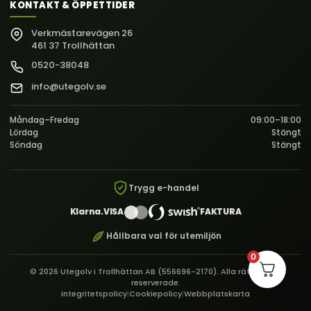
KONTAKT & ÖPPETTIDER
Verkmästarevägen 26
461 37 Trollhättan
0520-38048
info@utegolv.se
Måndag–Fredag
09:00–18:00
Lördag
Stängt
Söndag
Stängt
Trygg e-handel
Klarna.
VISA
FAKTURA
Hållbara val för utemiljön
0
© 2026 Utegolv i Trollhättan AB (556696-2170). Alla rättigheter
reserverade.
Integritetspolicy
|
Cookiepolicy
|
Webbplatskarta