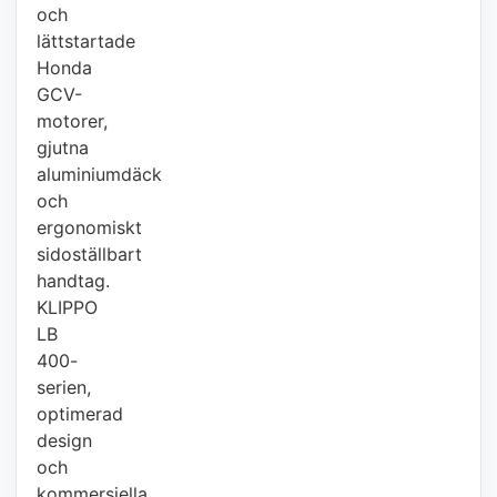
och
lättstartade
Honda
GCV-
motorer,
gjutna
aluminiumdäck
och
ergonomiskt
sidoställbart
handtag.
KLIPPO
LB
400-
serien,
optimerad
design
och
kommersiella