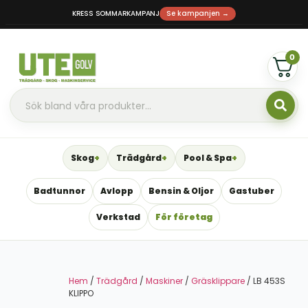
KRESS SOMMARKAMPANJ
Se kampanjen →
0
Skog
Trädgård
Pool & Spa
Badtunnor
Avlopp
Bensin & Oljor
Gastuber
Verkstad
För företag
Hem
/
Trädgård
/
Maskiner
/
Gräsklippare
/ LB 453S
KLIPPO