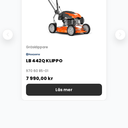
Gräsklippare
LB 442Q KLIPPO
970 60 85-01
7 990,00
kr
Läs mer