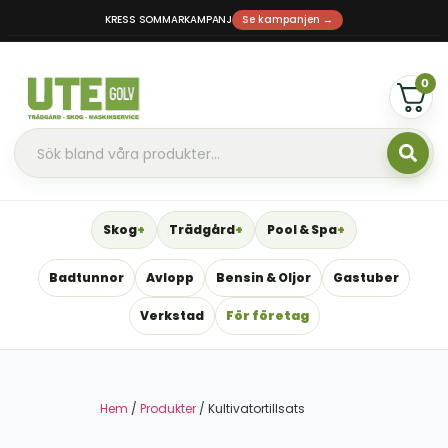
KRESS SOMMARKAMPANJ
Se kampanjen →
0
Skog
Trädgård
Pool & Spa
Badtunnor
Avlopp
Bensin & Oljor
Gastuber
Verkstad
För företag
Hem
/
Produkter
/ Kultivatortillsats