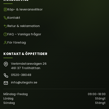
Köp- & leveransvillkor
Kontakt
Retur & reklamation
FAQ – Vanliga frågor
För företag
KONTAKT & ÖPPETTIDER
Verkmästarevägen 26
461 37 Trollhättan
0520-38048
info@utegolv.se
Måndag–Fredag
09:00–18:00
Lördag
Stängt
Söndag
Stängt