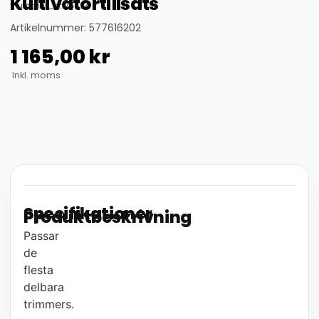
Kultivatortillsats
thumbnail_id: 25324
Artikelnummer: 577616202
1 165,00
kr
Inkl. moms
Specifikationer
Produktbeskrivning
Passar
de
flesta
delbara
trimmers.