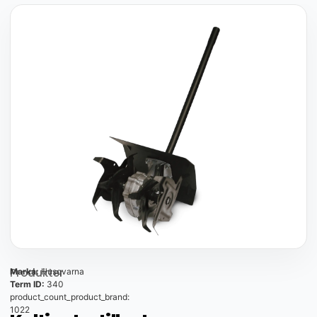
Produkter
Marka:
Husqvarna
Term ID:
340
product_count_product_brand:
1022