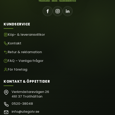
KUNDSERVICE
Köp- & leveransvillkor
Kontakt
Retur & reklamation
FAQ – Vanliga frågor
För företag
KONTAKT & ÖPPETTIDER
Verkmästarevägen 26
461 37 Trollhättan
0520-38048
info@utegolv.se