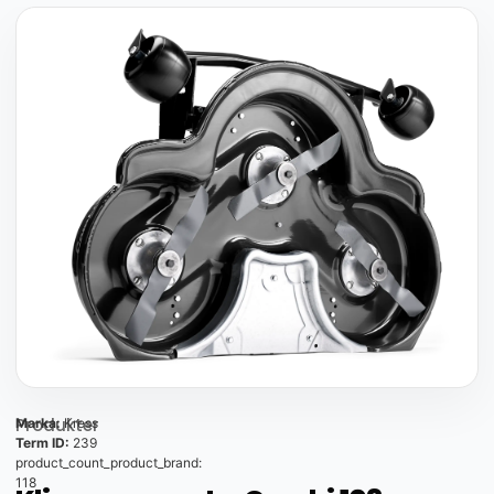
Produkter
Marka:
Kress
Term ID:
239
product_count_product_brand:
118