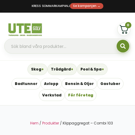
KRESS SOMMARKAMPANJ
Se kampanjen →
0
Skog
Trädgård
Pool & Spa
Badtunnor
Avlopp
Bensin & Oljor
Gastuber
Verkstad
För företag
Hem
/
Produkter
/ Klippaggregat – Combi 103