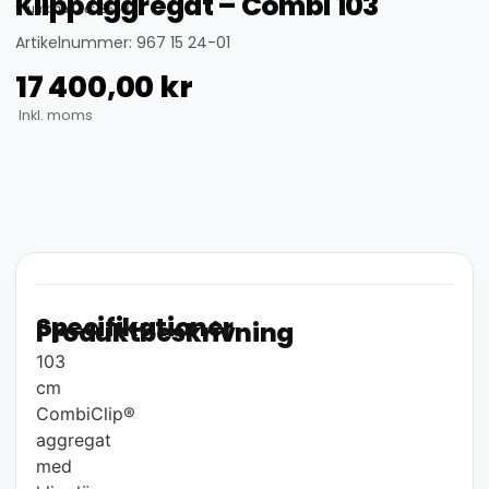
Klippaggregat – Combi 103
thumbnail_id: 25593
Artikelnummer: 967 15 24-01
17 400,00
kr
Inkl. moms
Specifikationer
Produktbeskrivning
103
cm
CombiClip®
aggregat
med