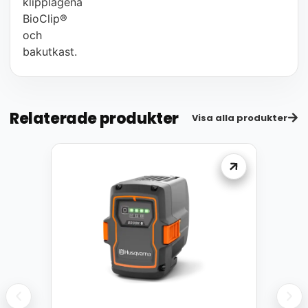
klipplägena
BioClip®
och
bakutkast.
Relaterade produkter
Visa alla produkter