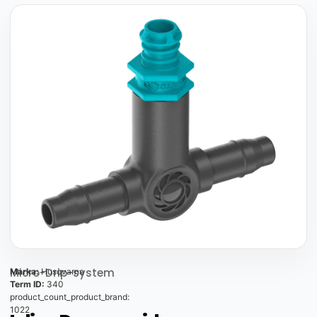
Micro-Drip-system
Marka:
Husqvarna
Term ID:
340
product_count_product_brand:
1022