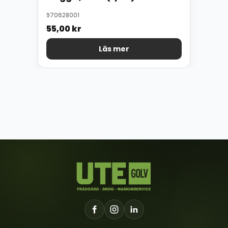
970628001
55,00
kr
Läs mer