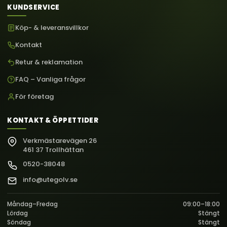
KUNDSERVICE
Köp- & leveransvillkor
Kontakt
Retur & reklamation
FAQ – Vanliga frågor
För företag
KONTAKT & ÖPPETTIDER
Verkmästarevägen 26
461 37 Trollhättan
0520-38048
info@utegolv.se
Måndag–Fredag
09:00–18:00
Lördag
Stängt
Söndag
Stängt