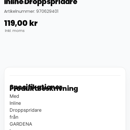
Inline Droppspridare
thumbnail_id: 25324
Artikelnummer: 970629401
119,00
kr
Inkl. moms
Specifikationer
Produktbeskrivning
Med
Inline
Droppspridare
från
GARDENA