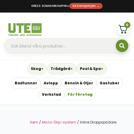
KRESS SOMMARKAMPANJ
Se kampanjen →
0
Skog
Trädgård
Pool & Spa
Badtunnor
Avlopp
Bensin & Oljor
Gastuber
Verkstad
För företag
Hem
/
Micro-Drip-system
/ Inline Droppspridare