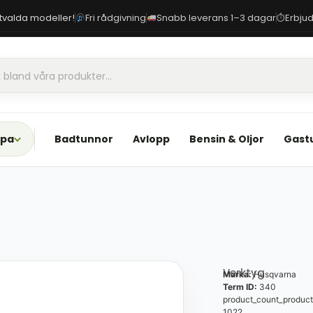
 utvalda modeller!
Fri rådgivning
Snabb leverans 1–3 dagar
Erbjud
⏱
Spa
Badtunnor
Avlopp
Bensin & Oljor
Gast
Verktyg
Marka:
Husqvarna
Term ID:
340
product_count_product
1022