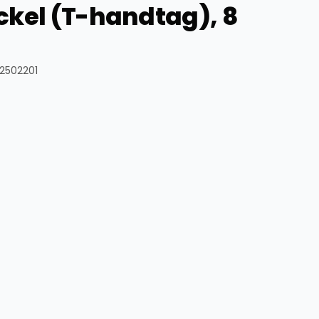
ckel (T-handtag), 8
02502201