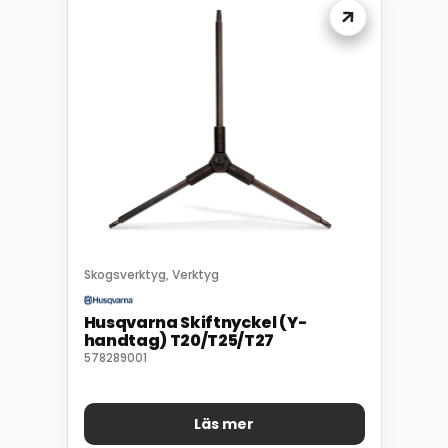
Skogsverktyg
Verktyg
,
Husqvarna Skiftnyckel (Y-
handtag) T20/T25/T27
578289001
Läs mer