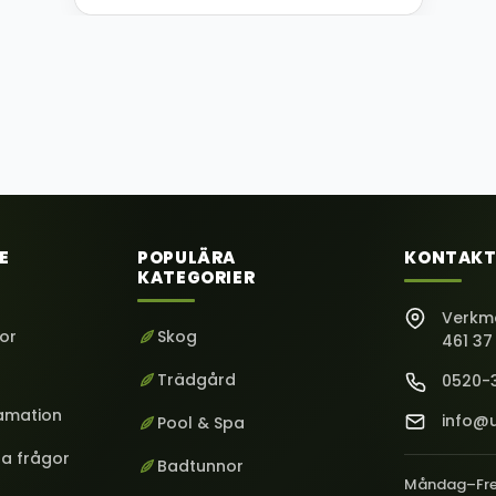
E
POPULÄRA
KONTAKT
KATEGORIER
Verkm
kor
Skog
461 37
Trädgård
0520-
lamation
info@u
Pool & Spa
ga frågor
Badtunnor
Måndag–Fr