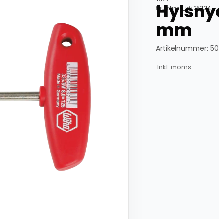
Hylsny
thumbnail_id: 25324
mm
Artikelnummer: 5
Inkl. moms