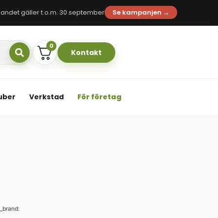
andet gäller t.o.m. 30 september
Se kampanjen →
0
Kontakt
uber
Verkstad
För företag
_brand: