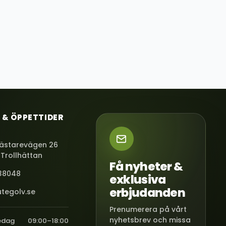
 & ÖPPETTIDER
ästarevägen 26
 Trollhättan
Få nyheter &
38048
exklusiva
erbjudanden
tegolv.se
Prenumerera på vårt
nyhetsbrev och missa
edag
09:00–18:00