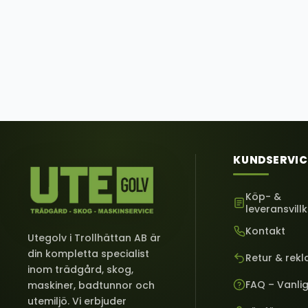
KUNDSERVIC
Köp- &
leveransvill
Kontakt
Utegolv i Trollhättan AB är
din kompletta specialist
Retur & rek
inom trädgård, skog,
FAQ – Vanli
maskiner, badtunnor och
utemiljö. Vi erbjuder