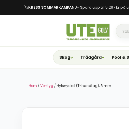
🏷
KRESS SOMMARKAMPANJ
– Spara upp till 5 297 kr på
Skog
Trädgård
Pool & 
Hem
/
Verktyg
/ Hylsnyckel (T-handtag), 8 mm