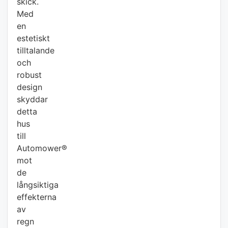
skick.
Med
en
estetiskt
tilltalande
och
robust
design
skyddar
detta
hus
till
Automower®
mot
de
långsiktiga
effekterna
av
regn