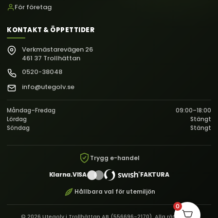
För företag
KONTAKT & ÖPPETTIDER
Verkmästarevägen 26
461 37 Trollhättan
0520-38048
info@utegolv.se
Måndag–Fredag
09:00–18:00
Lördag
Stängt
Söndag
Stängt
Trygg e-handel
Klarna.
VISA
FAKTURA
Hållbara val för utemiljön
0
© 2026 Utegolv i Trollhättan AB (556696-2170). Alla rättigheter