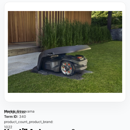
Produkter
Marka:
Husqvarna
Term ID:
340
product_count_product_brand:
1022