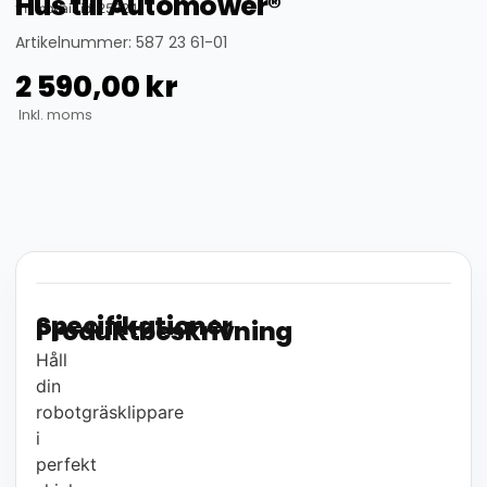
Hus till Automower®
thumbnail_id: 25324
Artikelnummer: 587 23 61-01
2 590,00
kr
Inkl. moms
Specifikationer
Produktbeskrivning
Håll
din
robotgräsklippare
i
perfekt