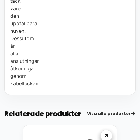
tack
vare
den
uppfällbara
huven.
Dessutom
är
alla
anslutningar
åtkomliga
genom
kabelluckan.
Relaterade produkter
Visa alla produkter