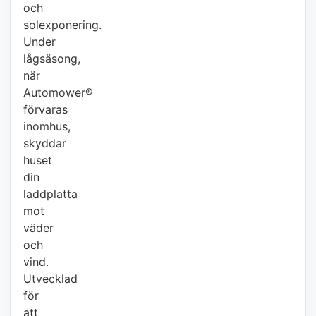
och
solexponering.
Under
lågsäsong,
när
Automower®
förvaras
inomhus,
skyddar
huset
din
laddplatta
mot
väder
och
vind.
Utvecklad
för
att