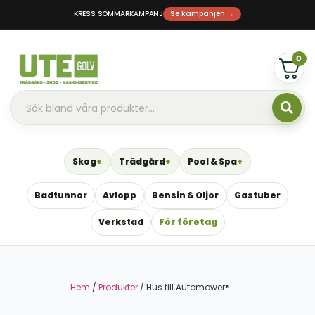
KRESS SOMMARKAMPANJ
Se kampanjen →
0
Skog
Trädgård
Pool & Spa
Badtunnor
Avlopp
Bensin & Oljor
Gastuber
Verkstad
För företag
Hem
/
Produkter
/ Hus till Automower®