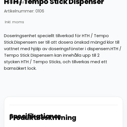
HTH / Tempo Stick Dispenser
thumbnail_id: 25324
Artikelnummer: 0106
Inkl. moms
Doseringsenhet speciellt tillverkad för HTH / Tempo
Stick.Dispensern ser till att dosera önskad mängd klor till
vattnet med hjälp av doseringsfönster i dispensern.HTH /
Tempo Stick Dispensern kan innehålla upp till 2
stycken HTH / Tempo Sticks, och tillverkas med ett
barnsäkert lock.
Specifikationer
Produktbeskrivning