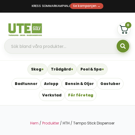
KRESS SOMMARKAMPANJ
Se kampanjen →
0
Skog
Trädgård
Pool & Spa
Badtunnor
Avlopp
Bensin & Oljor
Gastuber
Verkstad
För företag
Hem
/
Produkter
/ HTH / Tempo Stick Dispenser