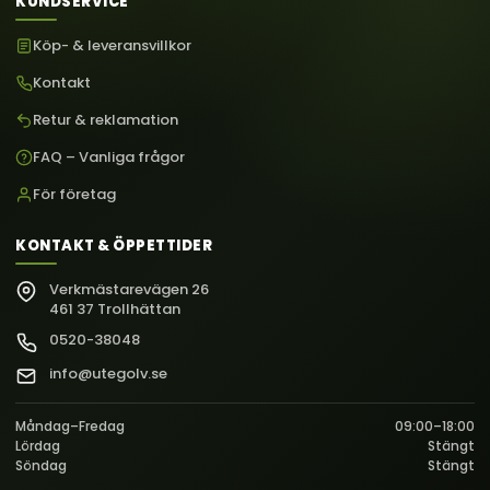
KUNDSERVICE
Köp- & leveransvillkor
Kontakt
Retur & reklamation
FAQ – Vanliga frågor
För företag
KONTAKT & ÖPPETTIDER
Verkmästarevägen 26
461 37 Trollhättan
0520-38048
info@utegolv.se
Måndag–Fredag
09:00–18:00
Lördag
Stängt
Söndag
Stängt