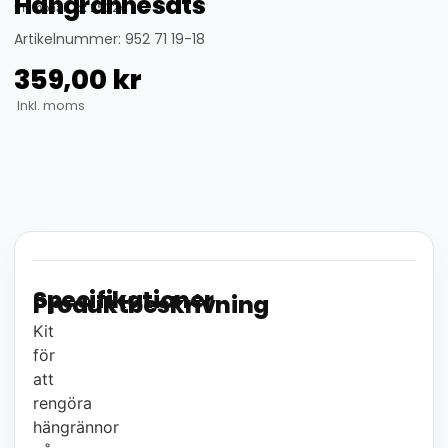
Hängrännesats
thumbnail_id: 25324
Artikelnummer: 952 71 19-18
359,00
kr
Inkl. moms
Specifikationer
Produktbeskrivning
Kit
för
att
rengöra
hängrännor