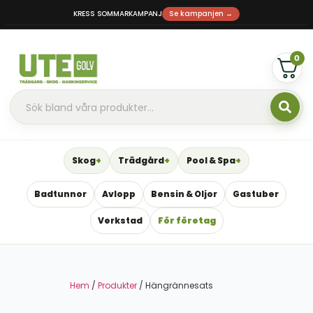
KRESS SOMMARKAMPANJ
Se kampanjen →
0
Skog
Trädgård
Pool & Spa
Badtunnor
Avlopp
Bensin & Oljor
Gastuber
Verkstad
För företag
Hem
/
Produkter
/ Hängrännesats