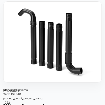
Produkter
Marka:
Husqvarna
Term ID:
340
product_count_product_brand:
1022