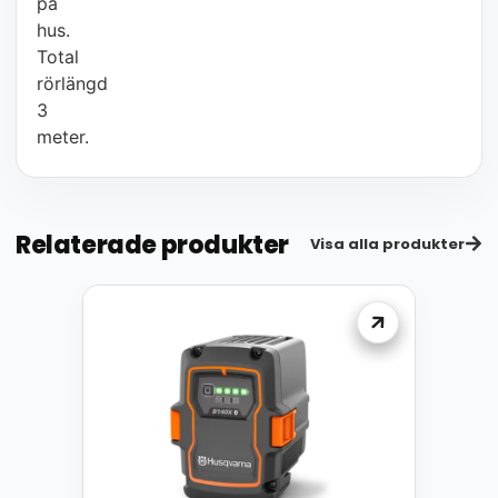
på
hus.
Total
rörlängd
3
meter.
Relaterade produkter
Visa alla produkter