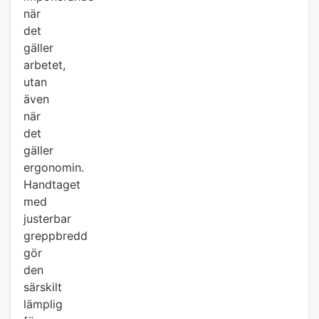
när
det
gäller
arbetet,
utan
även
när
det
gäller
ergonomin.
Handtaget
med
justerbar
greppbredd
gör
den
särskilt
lämplig