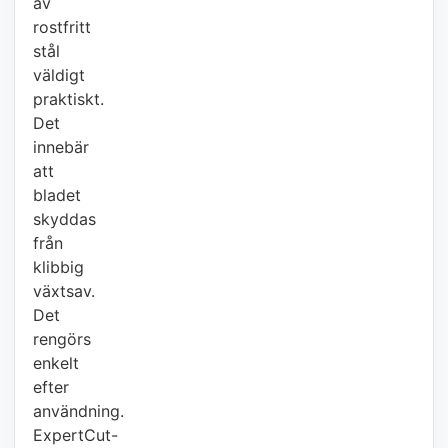
av
rostfritt
stål
väldigt
praktiskt.
Det
innebär
att
bladet
skyddas
från
klibbig
växtsav.
Det
rengörs
enkelt
efter
användning.
ExpertCut-