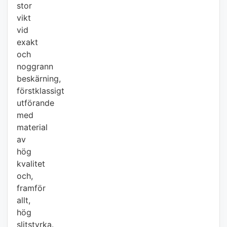
stor
vikt
vid
exakt
och
noggrann
beskärning,
förstklassigt
utförande
med
material
av
hög
kvalitet
och,
framför
allt,
hög
slitstyrka.