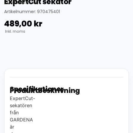
ExpertCut sekatör
thumbnail_id: 25324
Artikelnummer: 970475401
489,00
kr
Inkl. moms
Specifikationer
Produktbeskrivning
ExpertCut-
sekatören
från
GARDENA
är