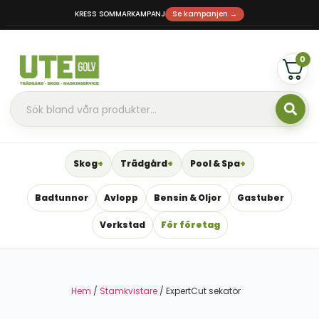
KRESS SOMMARKAMPANJ
Se kampanjen →
0
Skog
Trädgård
Pool & Spa
Badtunnor
Avlopp
Bensin & Oljor
Gastuber
Verkstad
För företag
Hem
/
Stamkvistare
/ ExpertCut sekatör