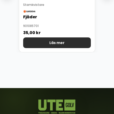
Stamkvistare
Fjäder
901085701
35,00
kr
Läs mer