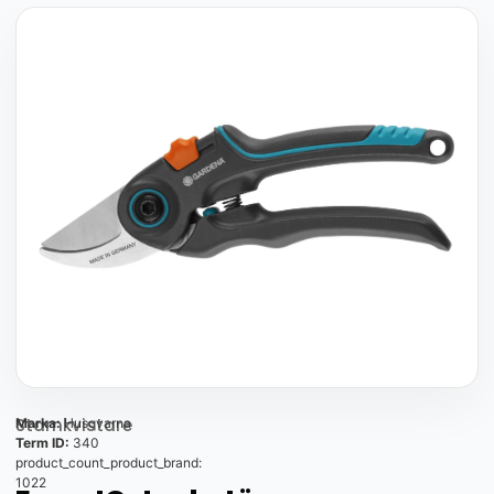
Stamkvistare
Marka:
Husqvarna
Term ID:
340
product_count_product_brand:
1022