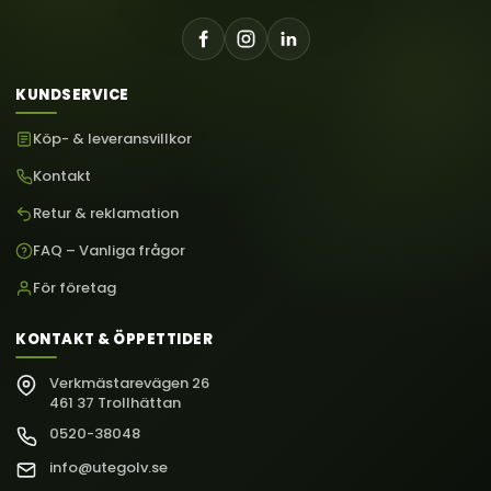
KUNDSERVICE
Köp- & leveransvillkor
Kontakt
Retur & reklamation
FAQ – Vanliga frågor
För företag
KONTAKT & ÖPPETTIDER
Verkmästarevägen 26
461 37 Trollhättan
0520-38048
info@utegolv.se