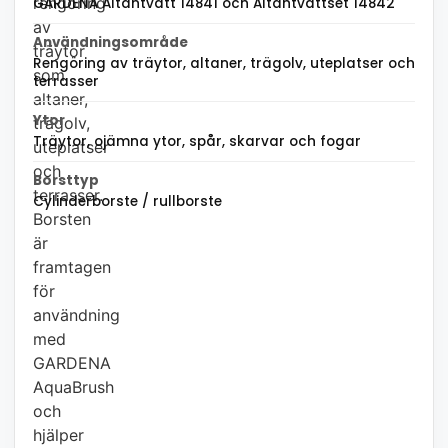
rengöring
GARDENA Altantvätt 14841 och Altantvättset 14842
av
Användningsområde
träytor
Rengöring av träytor, altaner, trägolv, uteplatser och
som
terrasser
altaner,
Ytor
trägolv,
Träytor, ojämna ytor, spår, skarvar och fogar
uteplatser
och
Borsttyp
terrasser.
Cylinderborste / rullborste
Borsten
är
framtagen
för
användning
med
GARDENA
AquaBrush
och
hjälper