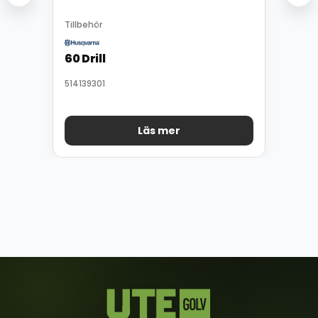
Tillbehör
60 Drill
514139301
Läs mer