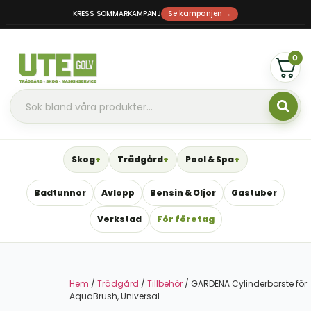
KRESS SOMMARKAMPANJ
Se kampanjen →
0
Skog
Trädgård
Pool & Spa
Badtunnor
Avlopp
Bensin & Oljor
Gastuber
Verkstad
För företag
Hem
/
Trädgård
/
Tillbehör
/ GARDENA Cylinderborste för
AquaBrush, Universal