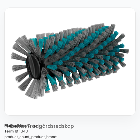
Tillbehör
,
Trädgårdsredskap
Marka:
Husqvarna
Term ID:
340
product_count_product_brand: