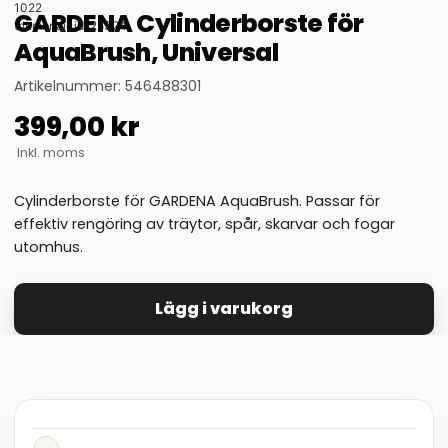
1022
GARDENA Cylinderborste för
thumbnail_id: 25324
AquaBrush, Universal
Artikelnummer: 546488301
399,00
kr
Inkl. moms
Cylinderborste för GARDENA AquaBrush. Passar för
effektiv rengöring av träytor, spår, skarvar och fogar
utomhus.
Lägg i varukorg