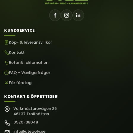
KUNDSERVICE
Köp- & leveransvillkor
Kontakt
Retur & reklamation
FAQ – Vanliga frågor
För företag
KONTAKT & ÖPPETTIDER
Verkmästarevägen 26
461 37 Trollhättan
0520-38048
info@utegolv.se