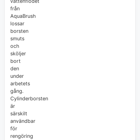
vattenflödet
från
AquaBrush
lossar
borsten
smuts
och
sköljer
bort
den
under
arbetets
gång.
Cylinderborsten
är
särskilt
användbar
för
rengöring