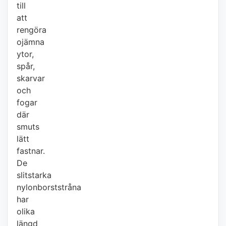
till
att
rengöra
ojämna
ytor,
spår,
skarvar
och
fogar
där
smuts
lätt
fastnar.
De
slitstarka
nylonborststråna
har
olika
längd