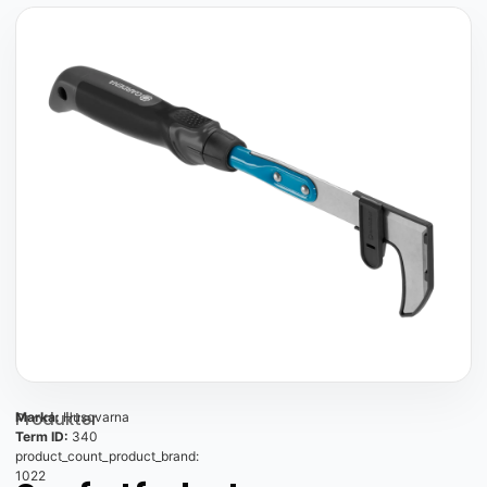
Produkter
Marka:
Husqvarna
Term ID:
340
product_count_product_brand:
1022