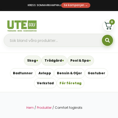
KRESS SOMMARKAMPANJ
Se kampanjen →
0
Skog
Trädgård
Pool & Spa
Badtunnor
Avlopp
Bensin & Oljor
Gastuber
Verkstad
För företag
Hem
/
Produkter
/ Comfort fogkrats