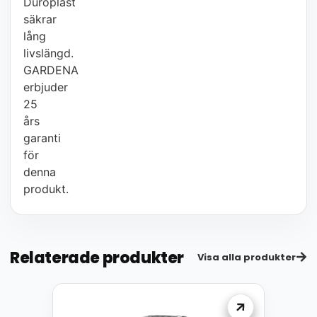
Duroplast
säkrar
lång
livslängd.
GARDENA
erbjuder
25
års
garanti
för
denna
produkt.
Relaterade produkter
Visa alla produkter