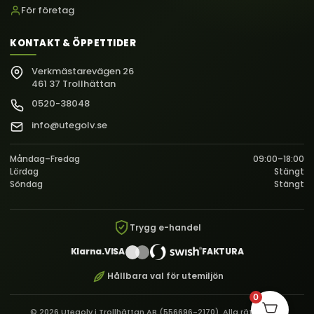
För företag
KONTAKT & ÖPPETTIDER
Verkmästarevägen 26
461 37 Trollhättan
0520-38048
info@utegolv.se
Måndag–Fredag
09:00–18:00
Lördag
Stängt
Söndag
Stängt
Trygg e-handel
Klarna.
VISA
FAKTURA
Hållbara val för utemiljön
0
© 2026 Utegolv i Trollhättan AB (556696-2170). Alla rättigheter