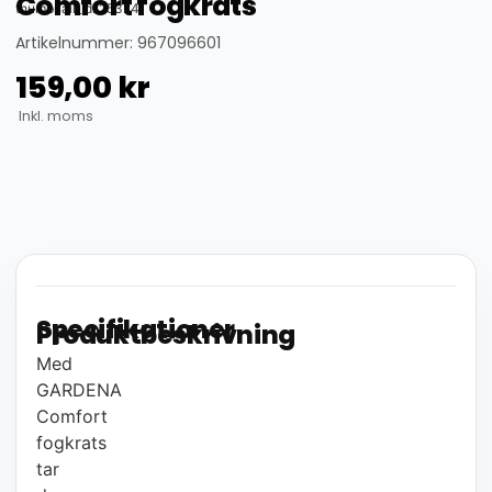
Comfort fogkrats
thumbnail_id: 25324
Artikelnummer: 967096601
159,00
kr
Inkl. moms
Specifikationer
Produktbeskrivning
Med
GARDENA
Comfort
fogkrats
tar