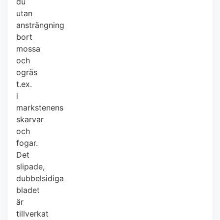
du
utan
ansträngning
bort
mossa
och
ogräs
t.ex.
i
markstenens
skarvar
och
fogar.
Det
slipade,
dubbelsidiga
bladet
är
tillverkat