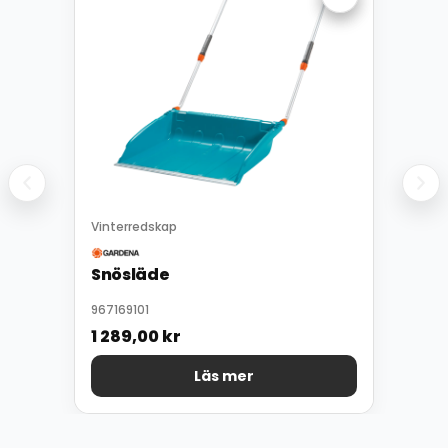
Vinterredskap
Snösläde
967169101
1 289,00
kr
Läs mer