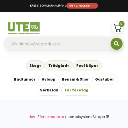
KRESS SOMMARKAMPANJ
Se kampanjen →
0
Skog
Trädgård
Pool & Spa
Badtunnor
Avlopp
Bensin & Oljor
Gastuber
Verkstad
För företag
Hem
/
Vinterredskap
/ combisystem Skrapa 15