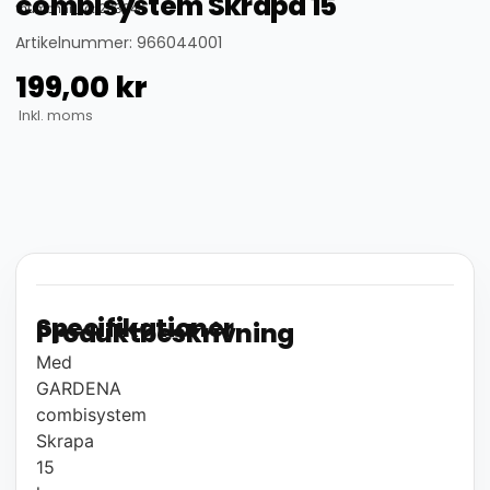
combisystem Skrapa 15
thumbnail_id: 25324
Artikelnummer: 966044001
199,00
kr
Inkl. moms
Specifikationer
Produktbeskrivning
Med
GARDENA
combisystem
Skrapa
15