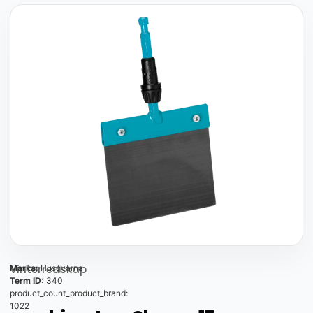
Vinterredskap
Marka:
Husqvarna
Term ID:
340
product_count_product_brand:
1022