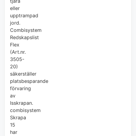
tjära
eller
upptrampad
jord.
Combisystem
Redskapslist
Flex
(Art.nr.
3505-
20)
säkerställer
platsbesparande
förvaring
av
Isskrapan.
combisystem
Skrapa
15
har