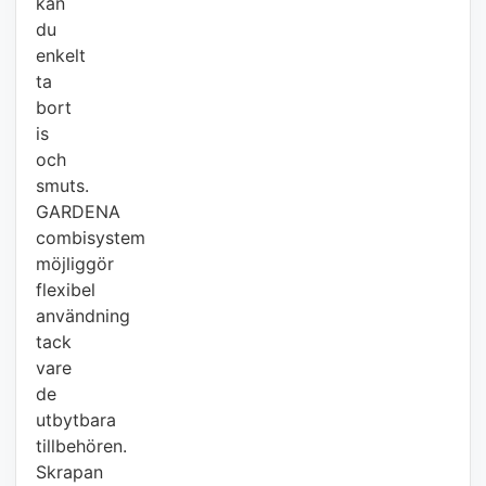
kan
du
enkelt
ta
bort
is
och
smuts.
GARDENA
combisystem
möjliggör
flexibel
användning
tack
vare
de
utbytbara
tillbehören.
Skrapan