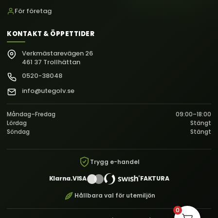
För företag
KONTAKT & ÖPPETTIDER
Verkmästarevägen 26
461 37 Trollhättan
0520-38048
info@utegolv.se
Måndag–Fredag
09:00–18:00
Lördag
Stängt
Söndag
Stängt
Trygg e-handel
Klarna.
VISA
FAKTURA
Hållbara val för utemiljön
0