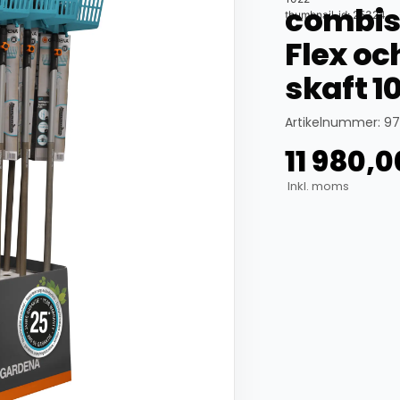
combis
thumbnail_id: 25324
Flex oc
skaft 1
Artikelnummer: 9
11 980,
Inkl. moms