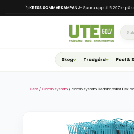
🏷
KRESS SOMMARKAMPANJ
– Spara upp till 5 297 kr på
Skog
Trädgård
Pool & 
Hem
/
Combisystem
/ combisystem Redskapslist Flex och