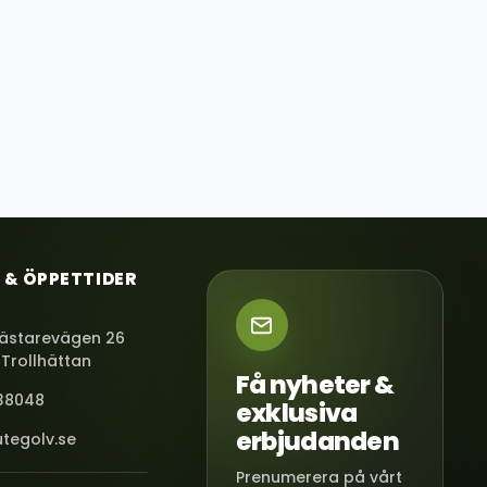
 & ÖPPETTIDER
ästarevägen 26
 Trollhättan
Få nyheter &
38048
exklusiva
erbjudanden
tegolv.se
Prenumerera på vårt