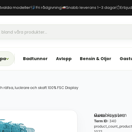
 utvalda modeller!
Fri rådgivning
Snabb leverans 1–3 dagar
Erbjud
⏱
Spa
Badtunnor
Avlopp
Bensin & Oljor
Gast
 räfsa, luckrare och skaft 100% FSC Display
Combisystem
Marka:
Husqvarna
Term ID:
340
product_count_product
1022