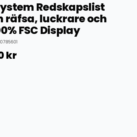
ystem Redskapslist
h räfsa, luckrare och
00% FSC Display
70785601
00
kr