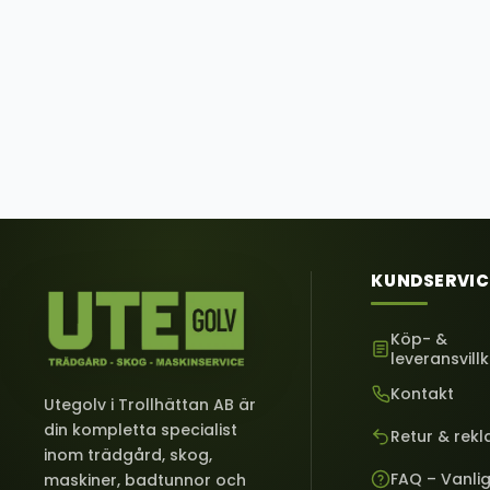
KUNDSERVIC
Köp- &
leveransvill
Kontakt
Utegolv i Trollhättan AB är
din kompletta specialist
Retur & rek
inom trädgård, skog,
FAQ – Vanli
maskiner, badtunnor och