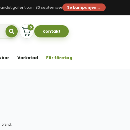
andet gäller t.o.m. 30 september
Se kampanjen →
0
Kontakt
uber
Verkstad
För företag
_brand: