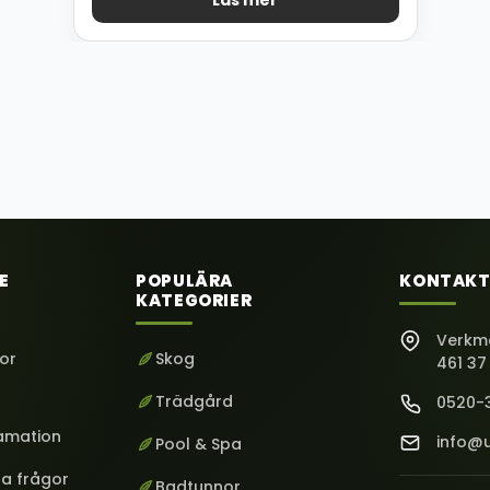
Läs mer
E
POPULÄRA
KONTAKT
KATEGORIER
Verkm
kor
Skog
461 37
Trädgård
0520-
lamation
info@u
Pool & Spa
ga frågor
Badtunnor