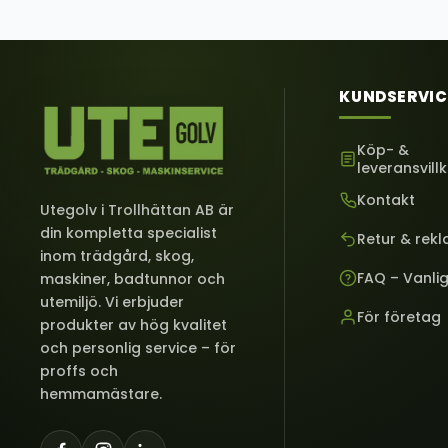
KUNDSERVIC
Köp- &
leveransvill
Kontakt
Utegolv i Trollhättan AB är
din kompletta specialist
Retur & rek
inom trädgård, skog,
FAQ – Vanli
maskiner, badtunnor och
utemiljö. Vi erbjuder
För företag
produkter av hög kvalitet
och personlig service – för
proffs och
hemmamästare.