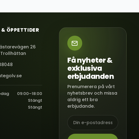
 & ÖPPETTIDER
ästarevägen 26
 Trollhättan
Få nyheter &
38048
exklusiva
erbjudanden
tegolv.se
Prenumerera på vårt
nyhetsbrev och missa
edag
09:00–18:00
aldrig ett bra
Stängt
erbjudande.
Stängt