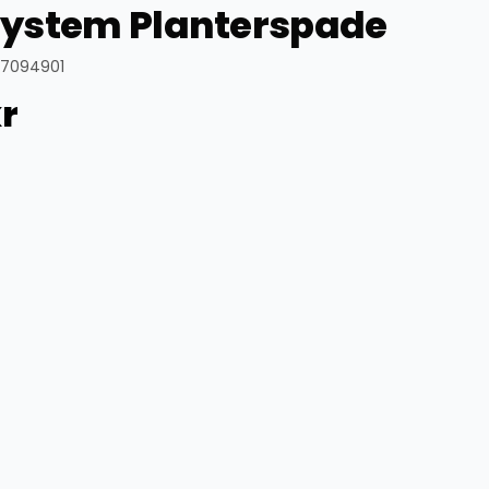
ystem Planterspade
67094901
r