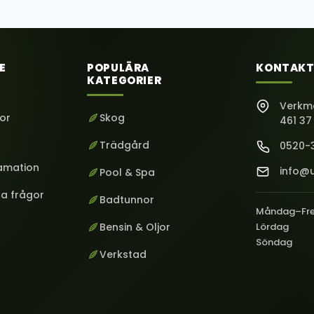
E
POPULÄRA
KONTAKT
KATEGORIER
Verkm
kor
Skog
461 37
Trädgård
0520-
lamation
info@u
Pool & Spa
ga frågor
Badtunnor
Måndag–Fr
Bensin & Oljor
Lördag
Söndag
Verkstad