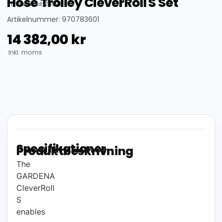
Hose Trolley CleverRoll S Set
thumbnail_id: 25593
Artikelnummer: 970783601
14 382,00
kr
Inkl. moms
Specifikationer
Produktbeskrivning
The
GARDENA
CleverRoll
S
enables