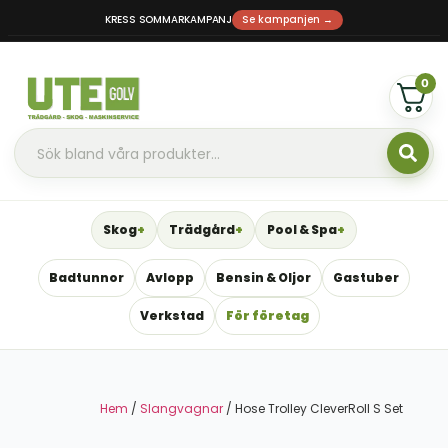
KRESS SOMMARKAMPANJ
Se kampanjen →
0
Skog
Trädgård
Pool & Spa
Badtunnor
Avlopp
Bensin & Oljor
Gastuber
Verkstad
För företag
Hem
/
Slangvagnar
/ Hose Trolley CleverRoll S Set