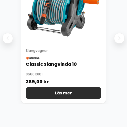
Slangvagnar
Classic Slangvinda 10
966610101
389,00
kr
Läs mer