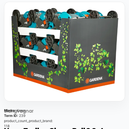
Slangvagnar
Marka:
Kress
Term ID:
239
product_count_product_brand:
118