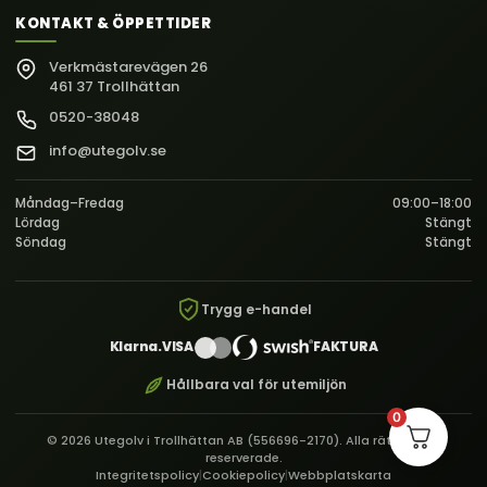
KONTAKT & ÖPPETTIDER
Verkmästarevägen 26
461 37 Trollhättan
0520-38048
info@utegolv.se
Måndag–Fredag
09:00–18:00
Lördag
Stängt
Söndag
Stängt
Trygg e-handel
Klarna.
VISA
FAKTURA
Hållbara val för utemiljön
0
© 2026 Utegolv i Trollhättan AB (556696-2170). Alla rättigheter
reserverade.
Integritetspolicy
|
Cookiepolicy
|
Webbplatskarta