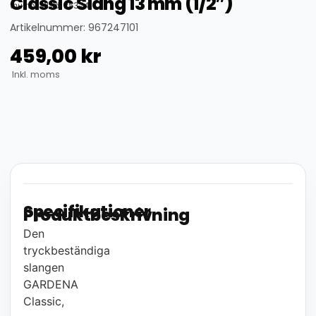
Classic Slang 13 mm (1/2″)
thumbnail_id: 25324
Artikelnummer: 967247101
459,00
kr
Inkl. moms
Specifikationer
Produktbeskrivning
Den
tryckbeständiga
slangen
GARDENA
Classic,