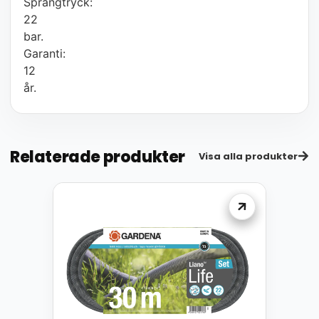
Sprängtryck:
22
bar.
Garanti:
12
år.
Relaterade produkter
Visa alla produkter