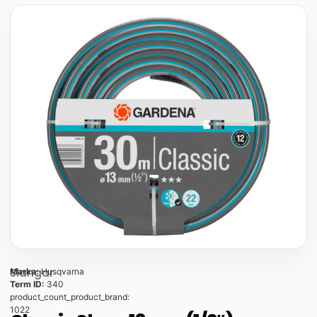
Slangar
Marka:
Husqvarna
Term ID:
340
product_count_product_brand:
1022