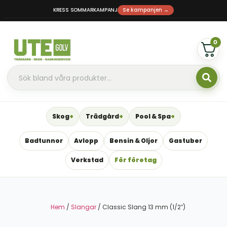
KRESS SOMMARKAMPANJ
Se kampanjen →
0
Skog
Trädgård
Pool & Spa
Badtunnor
Avlopp
Bensin & Oljor
Gastuber
Verkstad
För företag
Hem
/
Slangar
/ Classic Slang 13 mm (1/2″)