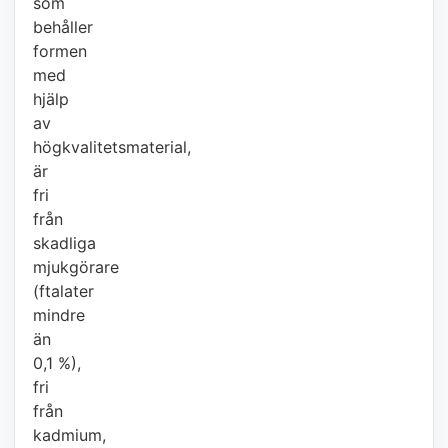
som
behåller
formen
med
hjälp
av
högkvalitetsmaterial,
är
fri
från
skadliga
mjukgörare
(ftalater
mindre
än
0,1 %),
fri
från
kadmium,