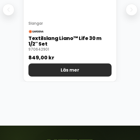
Slangar
Textilslang Liano™ Life 30 m
1/2″ Set
970642901
849,00
kr
Läs mer