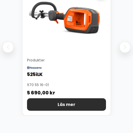
Produkter
525iLK
970 55 16-01
5 690,00
kr
Läs mer