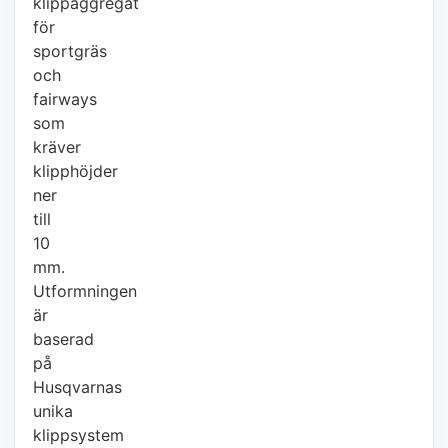
klippaggregat
för
sportgräs
och
fairways
som
kräver
klipphöjder
ner
till
10
mm.
Utformningen
är
baserad
på
Husqvarnas
unika
klippsystem