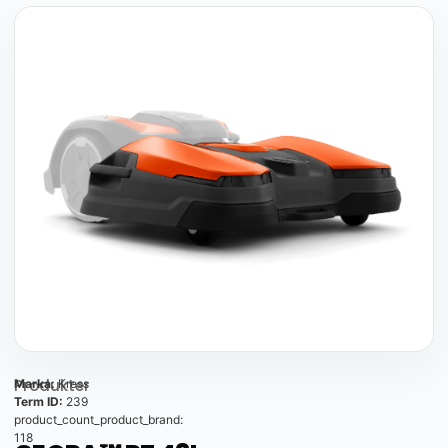
Produkter
Marka:
Kress
Term ID:
239
product_count_product_brand:
118