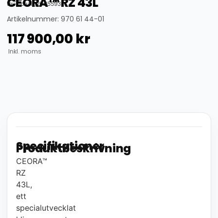
CEORA™ RZ 43L
thumbnail_id: 25593
Artikelnummer: 970 61 44-01
117 900,00
kr
Inkl. moms
Specifikationer
Produktbeskrivning
CEORA™
RZ
43L,
ett
specialutvecklat