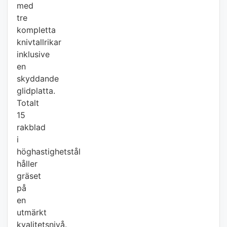
med
tre
kompletta
knivtallrikar
inklusive
en
skyddande
glidplatta.
Totalt
15
rakblad
i
höghastighetstål
håller
gräset
på
en
utmärkt
kvalitetsnivå.