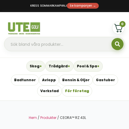
KRESS SOMMARKAMPANJ
Se kampanjen →
0
Skog
Trädgård
Pool & Spa
Badtunnor
Avlopp
Bensin & Oljor
Gastuber
Verkstad
För företag
Hem
/
Produkter
/ CEORA™ RZ 43L