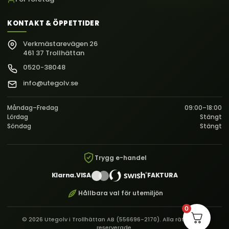
KONTAKT & ÖPPETTIDER
Verkmästarevägen 26
461 37 Trollhättan
0520-38048
info@utegolv.se
Måndag–Fredag
09:00–18:00
Lördag
Stängt
Söndag
Stängt
Trygg e-handel
Klarna.
VISA
FAKTURA
Hållbara val för utemiljön
0
© 2026 Utegolv i Trollhättan AB (556696-2170). Alla rättigheter
reserverade.