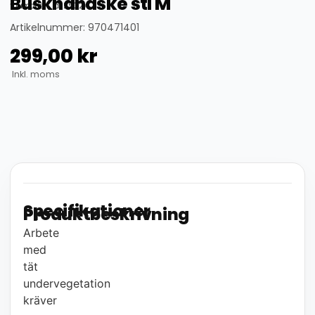
Buskhandske stl M
thumbnail_id: 25324
Artikelnummer: 970471401
299,00
kr
Inkl. moms
Specifikationer
Produktbeskrivning
Arbete
med
tät
undervegetation
kräver