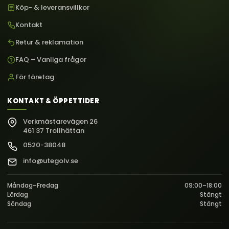
Köp- & leveransvillkor
Kontakt
Retur & reklamation
FAQ – Vanliga frågor
För företag
KONTAKT & ÖPPETTIDER
Verkmästarevägen 26
461 37 Trollhättan
0520-38048
info@utegolv.se
Måndag–Fredag
09:00–18:00
Lördag
Stängt
Söndag
Stängt