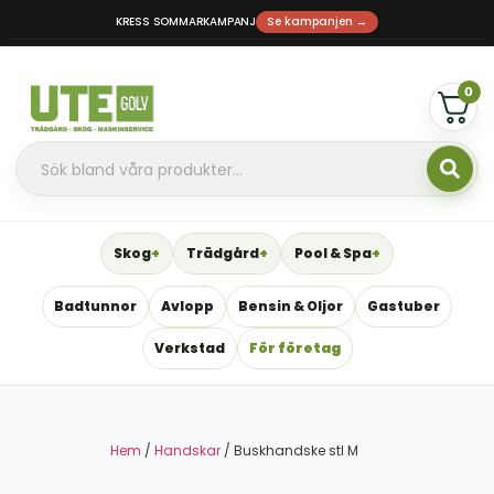
KRESS SOMMARKAMPANJ
Se kampanjen →
0
Skog
Trädgård
Pool & Spa
Badtunnor
Avlopp
Bensin & Oljor
Gastuber
Verkstad
För företag
Hem
/
Handskar
/ Buskhandske stl M