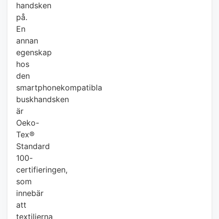
handsken
på.
En
annan
egenskap
hos
den
smartphonekompatibla
buskhandsken
är
Oeko-
Tex®
Standard
100-
certifieringen,
som
innebär
att
textilierna