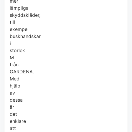
mer
lämpliga
skyddskläder,
till
exempel
buskhandskar
i
storlek
M
från
GARDENA.
Med
hjälp
av
dessa
är
det
enklare
att