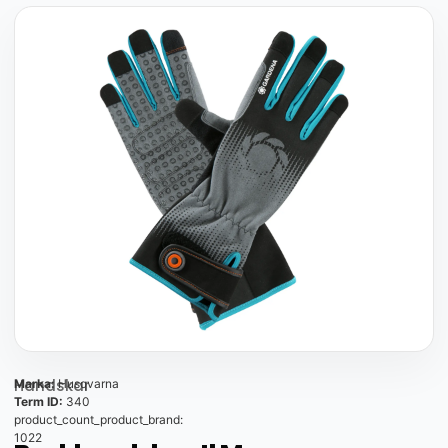
Handskar
Marka:
Husqvarna
Term ID:
340
product_count_product_brand:
1022