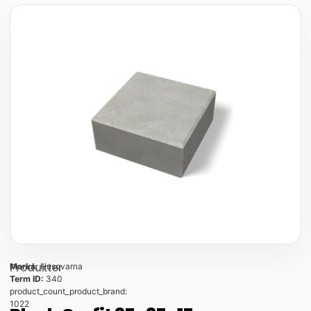
Produkter
Marka:
Husqvarna
Term ID:
340
product_count_product_brand:
1022