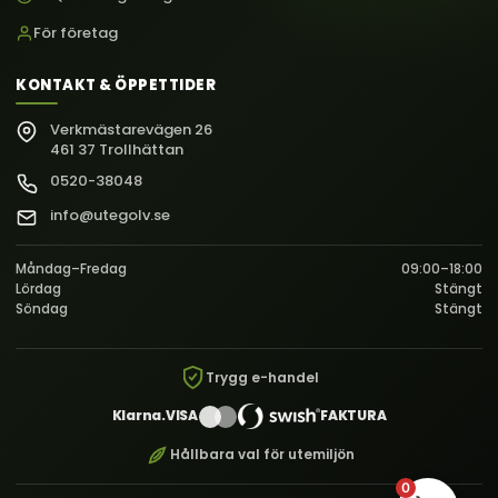
För företag
KONTAKT & ÖPPETTIDER
Verkmästarevägen 26
461 37 Trollhättan
0520-38048
info@utegolv.se
Måndag–Fredag
09:00–18:00
Lördag
Stängt
Söndag
Stängt
Trygg e-handel
Klarna.
VISA
FAKTURA
Hållbara val för utemiljön
0