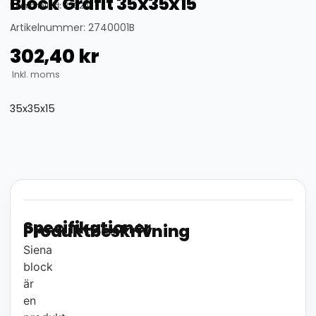
Block Grafit 35x35x15
thumbnail_id: 25324
Artikelnummer: 2740001B
302,40
kr
Inkl. moms
35x35x15
Specifikationer
Produktbeskrivning
Siena
block
är
en