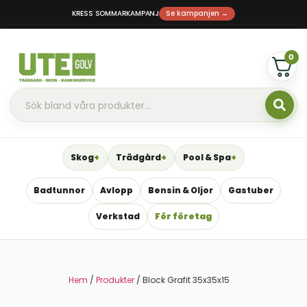
KRESS SOMMARKAMPANJ
Se kampanjen →
0
Skog
Trädgård
Pool & Spa
Badtunnor
Avlopp
Bensin & Oljor
Gastuber
Verkstad
För företag
Hem
/
Produkter
/ Block Grafit 35x35x15