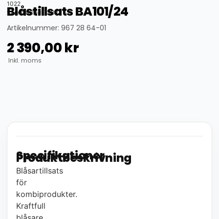
1022
Blåstillsats BA101/24
thumbnail_id: 25324
Artikelnummer: 967 28 64-01
2 390,00
kr
Inkl. moms
Specifikationer
Produktbeskrivning
Blåsartillsats
för
kombiprodukter.
Kraftfull
blåsare