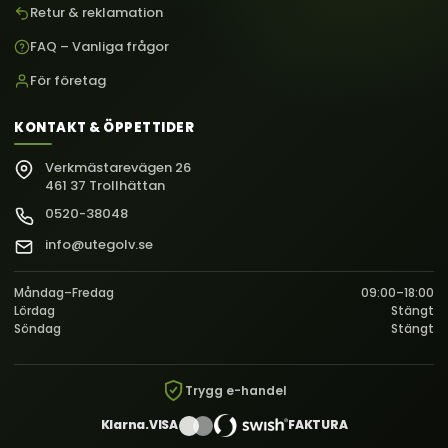
Retur & reklamation
FAQ – Vanliga frågor
För företag
KONTAKT & ÖPPETTIDER
Verkmästarevägen 26
461 37 Trollhättan
0520-38048
info@utegolv.se
Måndag–Fredag
09:00–18:00
Lördag
Stängt
Söndag
Stängt
Trygg e-handel
Klarna.
VISA
FAKTURA