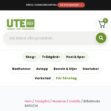
KRESS SOMMARKAMPANJ
Se kampanjen →
0
Skog
Trädgård
Pool & Spa
Badtunnor
Avlopp
Bensin & Oljor
Gastuber
Verkstad
För företag
Hem
/
Trädgård
/
Maskiner
/
Lövblås
/ Blåstillsats
BA101/24