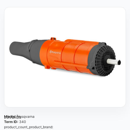
Lövblås
Marka:
Husqvarna
Term ID:
340
product_count_product_brand: