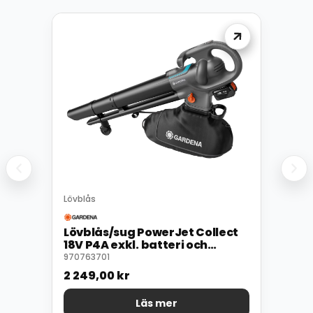
Lövblås
Lövblås/sug PowerJet Collect
18V P4A exkl. batteri och
laddare
970763701
2 249,00
kr
Läs mer