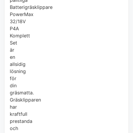
pålitliga
Batterigräsklippare
PowerMax
32/18V
P4A
Komplett
Set
är
en
allsidig
lösning
för
din
gräsmatta.
Gräsklipparen
har
kraftfull
prestanda
och