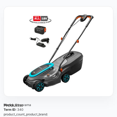
Produkter
Marka:
Husqvarna
Term ID:
340
product_count_product_brand: