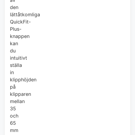
av
den
lättåtkomliga
QuickFit-
Plus-
knappen
kan
du
intuitivt
ställa
in
klipphöjden
på
klipparen
mellan
35
och
65
mm