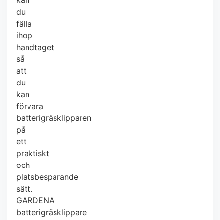
kan
du
fälla
ihop
handtaget
så
att
du
kan
förvara
batterigräsklipparen
på
ett
praktiskt
och
platsbesparande
sätt.
GARDENA
batterigräsklippare