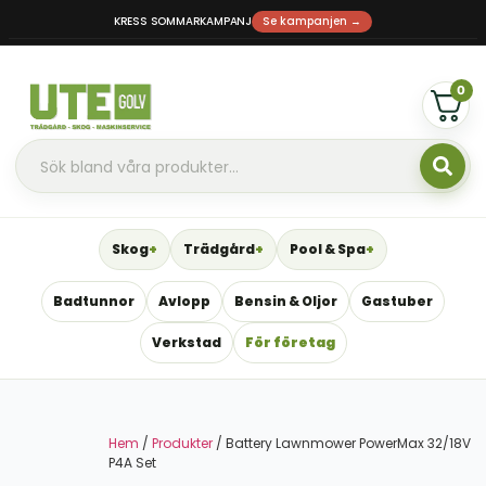
KRESS SOMMARKAMPANJ
Se kampanjen →
0
Skog
Trädgård
Pool & Spa
Badtunnor
Avlopp
Bensin & Oljor
Gastuber
Verkstad
För företag
Hem
/
Produkter
/ Battery Lawnmower PowerMax 32/18V
P4A Set