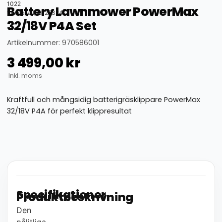
1022
Battery Lawnmower PowerMax
thumbnail_id: 25324
32/18V P4A Set
Artikelnummer: 970586001
3 499,00
kr
Inkl. moms
Kraftfull och mångsidig batterigräsklippare PowerMax
32/18V P4A för perfekt klippresultat
Specifikationer
Produktbeskrivning
Den